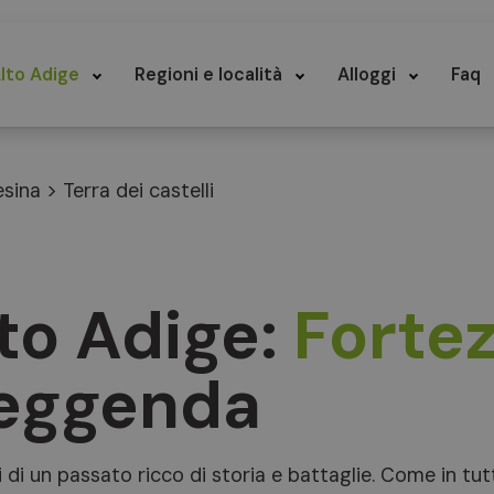
lto Adige
Regioni e località
Alloggi
Faq
esina
>
Terra dei castelli
lto Adige:
Forte
 leggenda
i di un passato ricco di storia e battaglie. Come in tut