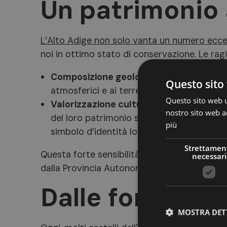
Un patrimonio
L’Alto Adige non solo vanta un numero eccez
noi in ottimo stato di conservazione. Le rag
Composizione geologica
: la presenza di
Questo sito 
atmosferici e ai terremoti, ha permesso al
Questo sito web ut
Valorizzazione culturale
: i tirolesi ha
nostro sito web ac
del loro patrimonio storico, non solo com
più
simbolo d’identità locale.
Strettamen
Questa forte sensibilità ha portato a numero
necessari
dalla Provincia Autonoma di Bolzano, dai Com
Dalle fortezze 
MOSTRA DET