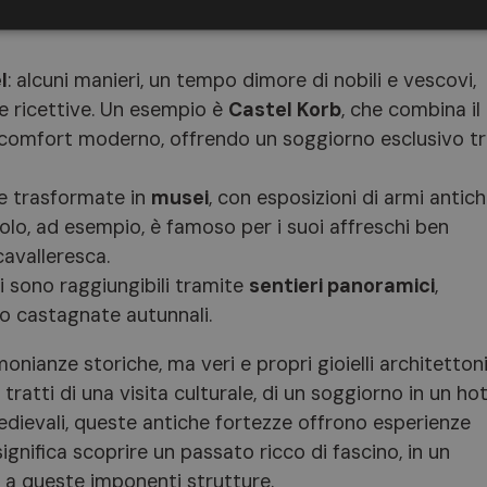
ovato una nuova vita, offrendo ai visitatori esperienze
l
: alcuni manieri, un tempo dimore di nobili e vescovi,
re ricettive. Un esempio è
Castel Korb
, che combina il
l comfort moderno, offrendo un soggiorno esclusivo t
te trasformate in
musei
, con esposizioni di armi antich
olo, ad esempio, è famoso per i suoi affreschi ben
avalleresca.
li sono raggiungibili tramite
sentieri panoramici
,
o castagnate autunnali.
monianze storiche, ma veri e propri gioielli architettoni
ratti di una visita culturale, di un soggiorno in un hot
edievali, queste antiche fortezze offrono esperienze
significa scoprire un passato ricco di fascino, in un
 a queste imponenti strutture.