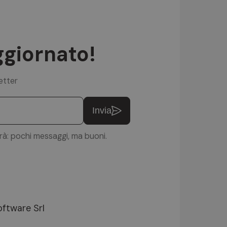
ggiornato!
letter
Invia
erà: pochi messaggi, ma buoni.
ftware Srl