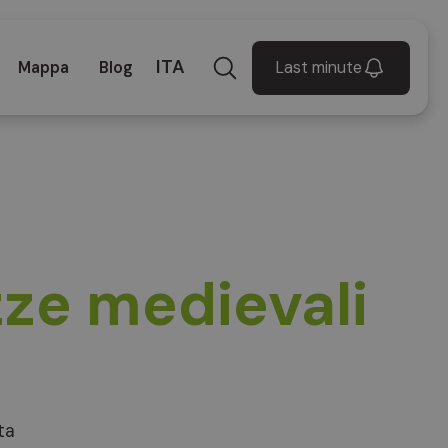
ITA
Last minute
Mappa
Blog
zze medievali
ta