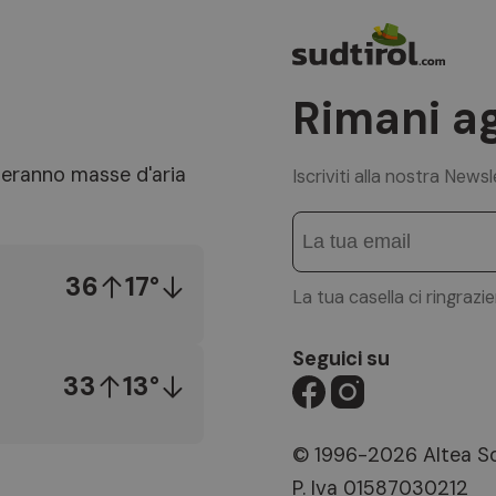
Rimani a
neranno masse d'aria
Iscriviti alla nostra News
36
17°
La tua casella ci ringrazi
Seguici su
33
13°
© 1996-2026 Altea So
P. Iva 01587030212