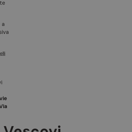
ite
 a
siva
lli
i
vie
Via
i Vescovi