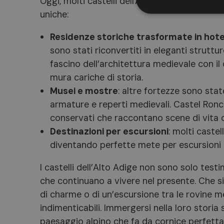
Oggi, molti castelli dell'Alto Adige hanno tr
uniche:
Residenze storiche trasformate in hote
sono stati riconvertiti in eleganti struttu
fascino dell’architettura medievale con i
mura cariche di storia.
Musei e mostre
: altre fortezze sono sta
armature e reperti medievali. Castel Ronc
conservati che raccontano scene di vita c
Destinazioni per escursioni
: molti castel
diventando perfette mete per escursioni 
I castelli dell’Alto Adige non sono solo testi
che continuano a vivere nel presente. Che si t
di charme o di un’escursione tra le rovine m
indimenticabili. Immergersi nella loro storia 
paesaggio alpino che fa da cornice perfetta