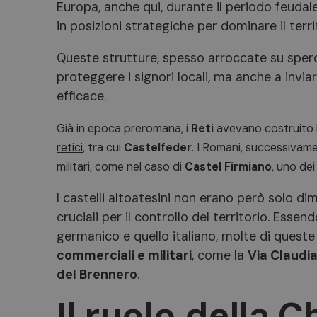
Europa, anche qui, durante il periodo feudale
in posizioni strategiche per dominare il terri
Queste strutture, spesso arroccate su speron
proteggere i signori locali, ma anche a invia
efficace.
Già in epoca preromana, i
Reti
avevano costruito le
retici
, tra cui
Castelfeder
. I Romani, successivamen
militari, come nel caso di
Castel Firmiano
, uno dei
I castelli altoatesini non erano però solo dim
cruciali per il controllo del territorio. Esse
germanico e quello italiano, molte di quest
commerciali e militari
, come la
Via Claudi
del Brennero
.
Il ruolo della 