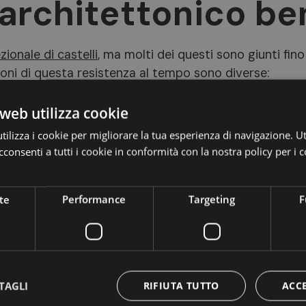
 architettonico be
ionale di castelli
, ma molti dei questi sono giunti fino
ioni di questa resistenza al tempo sono diverse:
 rocce porfiriche, particolarmente resistenti agli agenti
web utilizza cookie
le strutture di mantenersi intatte nei secoli.
ilizza i cookie per migliorare la tua esperienza di navigazione. Ut
nno sempre considerato i castelli un elemento fondamen
consenti a tutti i cookie in conformità con la nostra policy per i c
e rifugi contro le incursioni nemiche, ma anche come
te
Performance
Targeting
F
si interventi di
restauro e riqualificazione
, promoss
uni e da privati.
medievali agli hot
TAGLI
RIFIUTA TUTTO
ACC