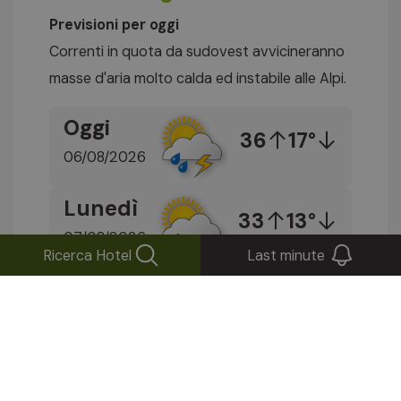
Previsioni per oggi
Correnti in quota da sudovest avvicineranno
masse d'aria molto calda ed instabile alle Alpi.
Oggi
36
17°
06/08/2026
Lunedì
33
13°
07/08/2026
Ricerca Hotel
Last minute
Scopri di più