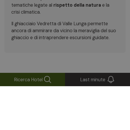
tematiche legate al
rispetto della natura
e la
crisi climatica.
Il ghiacciaio Vedretta di Valle Lunga permette
ancora di ammirare da vicino la meraviglia del suo
ghiaccio e di intraprendere escursioni guidate.
Ricerca Hotel
Last minute
Cose da vedere
Laghi
Parchi naturali