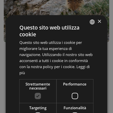
×
Questo sito web utilizza
cookie
ITALIAN
Questo sito web utilizza i cookie per
GERMAN
migliorare la tua esperienza di
Parchi Nazionali: Oasi di biodiversità
ENGLISH
navigazione. Utilizzando il nostro sito web
Immersi nel cuore delle Dolomiti, i Parchi Nazionali
acconsenti a tutti i cookie in conformità
dell'Alto Adige custodiscono un patrimonio
con la nostra policy per i cookie.
Leggi di
naturale inestimabile. Il
Parco Nazionale dello
più
Stelvio
, il più grande d'Italia, regna incontrastato
con i suoi ghiacciai, le cime maestose e una ricca
Strettamente
Performance
necessari
fauna selvatica.
Il Parco Naturale Tre Cime di Lavaredo, si
distingue invece per le iconiche guglie, offrendo
Targeting
Funzionalità
panorami da sogno e sentieri escursionistici per