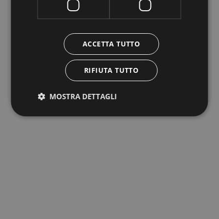
tutti i livelli.
In ciascuno dei diversi parchi della regione sarà
possibile toccare con mano la
natura
ACCETTA TUTTO
eterogene
a
di questa terra, avvistare la fauna
libera nel proprio habitat naturale, e scoprire tutti
RIFIUTA TUTTO
i
colori e le sfumature della natura selvaggia
.
MOSTRA DETTAGLI