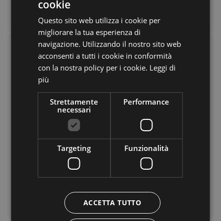
cookie
nativo del luogo.
ITALIAN
Questo sito web utilizza i cookie per
GERMAN
migliorare la tua esperienza di
ENGLISH
navigazione. Utilizzando il nostro sito web
Plaus: Tra storia, arte e natura
acconsenti a tutti i cookie in conformità
Il nome
Plaus
deriva dal latino
Palus
(palude), un
con la nostra policy per i cookie.
Leggi di
richiamo al suo passato acquitrinoso. Citato già
più
nel 1270, questo villaggio custodisce la
Chiesa di
Strettamente
Performance
Sant’Ulrico
, con una torre romanica e affreschi
necessari
storici.
Imperdibile è il
cimitero monumentale
con le
undici
scene della danza macabra
, dipinte da
Targeting
Funzionalità
Luis Stefan Stecher
. Plaus ospita inoltre il
Centro Visite del Parco Naturale Gruppo di
Tessa
, ideale punto di partenza per esplorare la
zona.
ACCETTA TUTTO