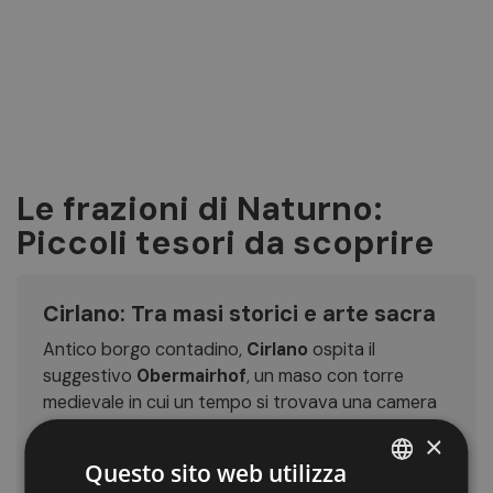
Le frazioni di Naturno:
Piccoli tesori da scoprire
Cirlano: Tra masi storici e arte sacra
Antico borgo contadino,
Cirlano
ospita il
suggestivo
Obermairhof
, un maso con torre
medievale in cui un tempo si trovava una camera
di tortura. Qui si trova anche la
Chiesa di San
×
Osvaldo
, con il suo slanciato campanile gotico e
Questo sito web utilizza
gli
affreschi di Simon Ybertracher
, artista