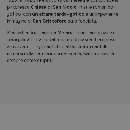
1928, la frazione è avvolta dai
meleti
e custodisce la
pittoresca
Chiesa di San Nicolò
, in stile romanico-
gotico, con
un altare tardo-gotico
e un’imponente
immagine di
San Cristoforo
sulla facciata.
Rilassati a due passi da Merano, in un’oasi di pace e
tranquillità lontano dal turismo di massa. Tra chiese
affrescate, borghi antichi e affascinanti castelli
immersi nella natura incontaminata, Naturno saprà
sempre come stupirti!