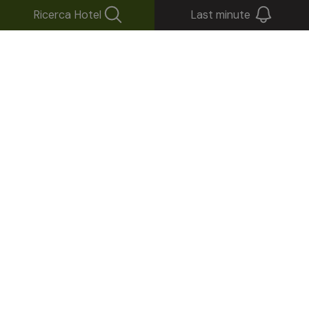
Ricerca Hotel
Last minute
Rimani aggiornato!
Iscriviti alla nostra Newsletter
Invia
La tua casella ci ringrazierà: pochi messaggi,
ma buoni.
Seguici su