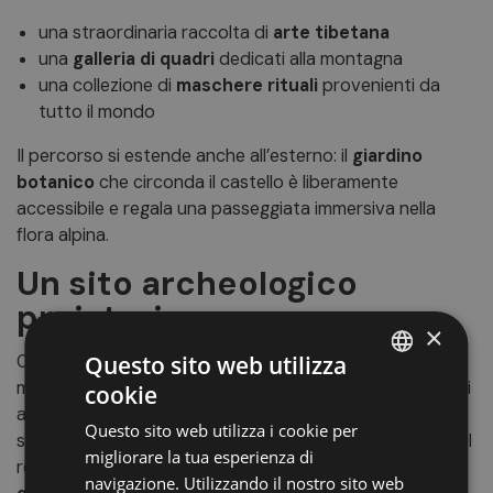
una straordinaria raccolta di
arte tibetana
una
galleria di quadri
dedicati alla montagna
una collezione di
maschere rituali
provenienti da
tutto il mondo
Il percorso si estende anche all’esterno: il
giardino
botanico
che circonda il castello è liberamente
accessibile e regala una passeggiata immersiva nella
flora alpina.
Un sito archeologico
preistorico
×
Questo sito web utilizza
Castel Juval sorge in una zona ricca di storia: sotto il
maniero sono stati ritrovati resti di insediamenti risalenti
cookie
ITALIAN
al
4500 a.C.
, epoca in cui le popolazioni preistoriche
Questo sito web utilizza i cookie per
GERMAN
salivano dalle valli per stabilirsi in queste zone protette. I
migliorare la tua esperienza di
reperti rinvenuti, come
vasi in ceramica a bocca
ENGLISH
navigazione. Utilizzando il nostro sito web