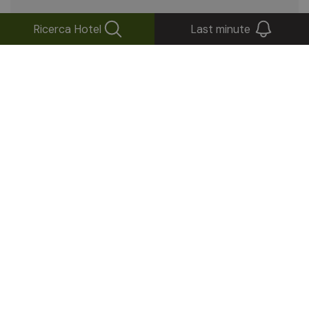
Ricerca Hotel
Last minute
La cucina dell'Alto Adige è un mosaico di sapori, nato