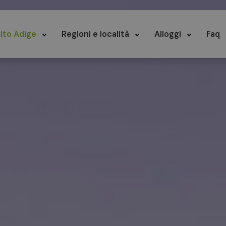
lto Adige
Regioni e località
Alloggi
Faq