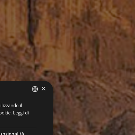
×
ilizzando il
ITALIAN
ookie.
Leggi di
GERMAN
ENGLISH
unzionalità