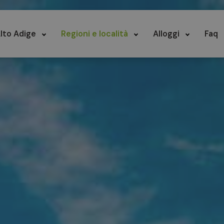
lto Adige
Regioni e località
Alloggi
Faq