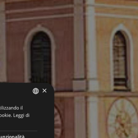
×
ilizzando il
ITALIAN
ookie.
Leggi di
GERMAN
ENGLISH
unzionalità