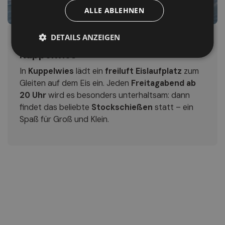
ALLE ABLEHNEN
DETAILS ANZEIGEN
Eislaufen & Spaß auf dem Eis in
Kuppelwies
In
Kuppelwies
lädt ein
freiluft Eislaufplatz
zum
Gleiten auf dem Eis ein. Jeden
Freitagabend ab
20 Uhr
wird es besonders unterhaltsam: dann
findet das beliebte
Stockschießen
statt – ein
Spaß für Groß und Klein.