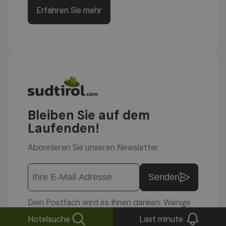
Erfahren Sie mehr
Bleiben Sie auf dem
Laufenden!
Abonnieren Sie unseren Newsletter
Senden
Dein Postfach wird es Ihnen danken: Wenige
Nachrichten, aber dafür gute.
Hotelsuche
Last minute