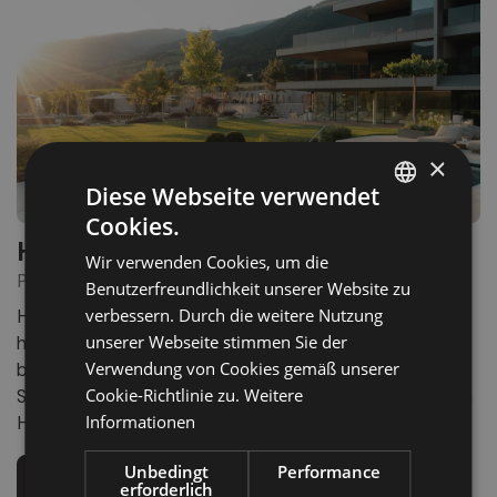
×
Diese Webseite verwendet
Cookies.
ITALIAN
Hotel Solvie *****
Wir verwenden Cookies, um die
GERMAN
PFALZEN
Benutzerfreundlichkeit unserer Website zu
ENGLISH
verbessern. Durch die weitere Nutzung
Hoch über dem Pustertal liegt das Hotel Solvie in
unserer Webseite stimmen Sie der
herrlicher Panoramalage – mit Blick auf die
Verwendung von Cookies gemäß unserer
beeindruckende Naturlandschaft, die dieses besondere
Cookie-Richtlinie zu.
Weitere
Spa-Hotel umgibt. Ein inspirierender Ort der Erholung im
Informationen
Herzen ...
Unbedingt
Performance
Mehr Infos
Zur Website
erforderlich