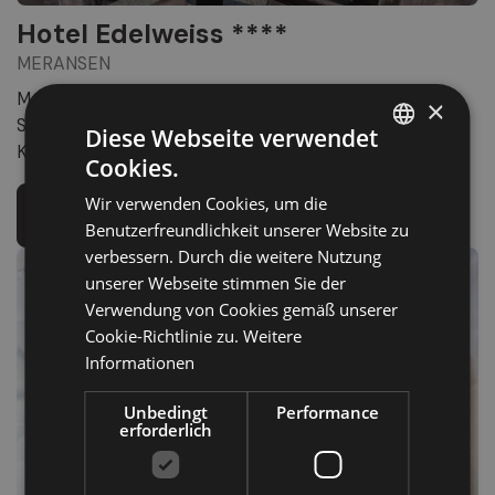
Hotel Edelweiss ****
MERANSEN
Moderner Alpenkomfort in Meransen: Wellness mit 5
×
Saunen, Innen- & Außenpool, Panoramasuiten und feine
Diese Webseite verwendet
Küche mit Blick auf die Dolomiten.
Cookies.
ITALIAN
Wir verwenden Cookies, um die
GERMAN
Mehr Infos
Zur Website
Benutzerfreundlichkeit unserer Website zu
ENGLISH
verbessern. Durch die weitere Nutzung
unserer Webseite stimmen Sie der
Verwendung von Cookies gemäß unserer
Cookie-Richtlinie zu.
Weitere
Informationen
Unbedingt
Performance
erforderlich