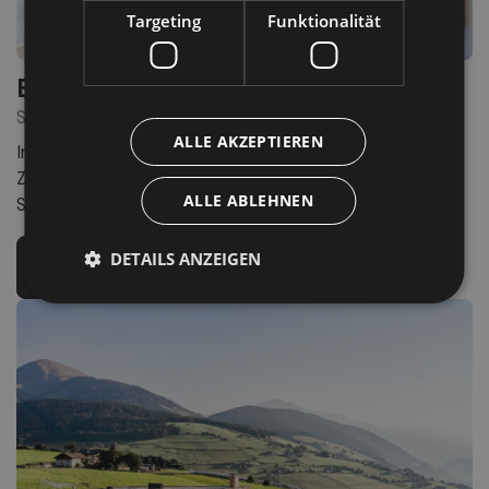
Targeting
Funktionalität
Bad Moos Aqua Spa Resort ****S
SEXTEN
ALLE AKZEPTIEREN
In den Sextner Dolomiten: direkter Zugang zu den Drei
Zinnen, Gourmetküche und die TermeSanus-Spa mit
ALLE ABLEHNEN
Schwefelwasser für echte Regeneration.
DETAILS ANZEIGEN
Mehr Infos
Zur Website