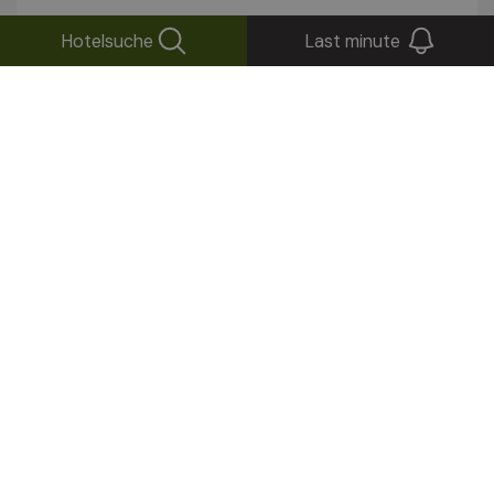
Alpenraum.
Hotelsuche
Last minute
Heute
33
13°
08/08/2026
Morgen
34
13°
09/08/2026
Dienstag
34
13°
10/08/2026
Erfahren Sie mehr