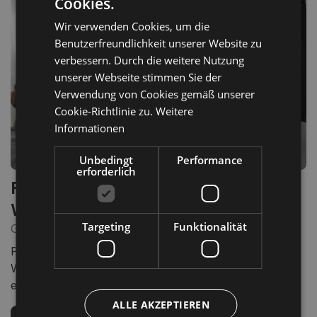
Cookies.
ITALIAN
Wir verwenden Cookies, um die
GERMAN
Benutzerfreundlichkeit unserer Website zu
ENGLISH
verbessern. Durch die weitere Nutzung
unserer Webseite stimmen Sie der
Verwendung von Cookies gemäß unserer
Cookie-Richtlinie zu.
Weitere
Informationen
Unbedingt
Performance
erforderlich
Ferien- und Wellnesshotel
Windschar ****
Targeting
Funktionalität
GAIS
Pools, Saunen und SPA für ganzheitliche Entspannung.
Wellness, Ruhebereiche und alpines Wohlbefinden für
erholsame Tage voller neuer Energie.
ALLE AKZEPTIEREN