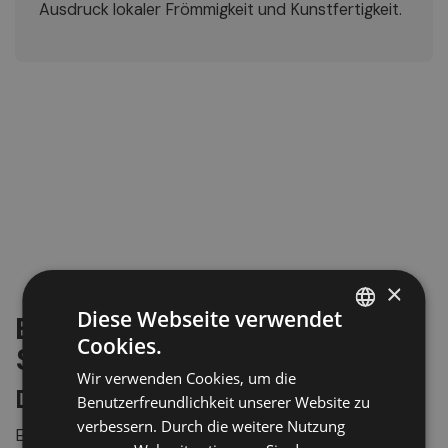
Ausdruck lokaler Frömmigkeit und Kunstfertigkeit.
×
Diese Webseite verwendet
Besondere Orte rund um
Cookies.
St. Pankraz
ITALIAN
Wir verwenden Cookies, um die
GERMAN
Das Häuschen auf dem Felsen
Benutzerfreundlichkeit unserer Website zu
ENGLISH
verbessern. Durch die weitere Nutzung
Ein beliebtes Ziel für Wanderer. Es war
das einzige