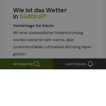
Wie ist das Wetter
in
Südtirol?
Vorhersage für heute
Mit einer südwestlichen Höhenströmung
werden weiterhin sehr warme, aber
zunehmend labile Luftmassen Richtung Alpen
geführt.
Hotelsuche
Last minute
Heute
36
17°
06/08/2026
Sonntag
33
13°
07/08/2026