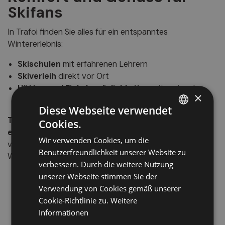
Skifans
In Trafoi finden Sie alles für ein entspanntes
Wintererlebnis:
Skischulen
mit erfahrenen Lehrern
Skiverleih
direkt vor Ort
Hütten und Einkehrmöglichkeiten
mit regionaler
×
Küche und Ausblick
Diese Webseite verwendet
Trafoi ist die perfekte Wahl für alle, die den Winter
Cookies.
ITALIAN
echt und naturnah erleben wollen
– klein, fein und
Wir verwenden Cookies, um die
GERMAN
voller Möglichkeiten für aktive und ruhesuchende
Benutzerfreundlichkeit unserer Website zu
Wintergäste.
ENGLISH
verbessern. Durch die weitere Nutzung
unserer Webseite stimmen Sie der
Verwendung von Cookies gemäß unserer
Cookie-Richtlinie zu.
Weitere
Informationen