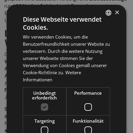
rund
93 % aller Gebäude mit Fernwärme
– eine
×
Entscheidung, die
Emissionen reduziert
und die
Diese Webseite verwendet
Luftqualität verbessert.
Cookies.
ITALIAN
Bewegung, Natur und
Wir verwenden Cookies, um die
GERMAN
Wohlfühlmomente
Benutzerfreundlichkeit unserer Website zu
ENGLISH
verbessern. Durch die weitere Nutzung
Ob
gemütliche Spaziergänge
,
anspruchsvolle
unserer Webseite stimmen Sie der
Wanderungen
,
Jogging in der Natur
oder
Touren zu
Verwendung von Cookies gemäß unserer
Almhütten
–
Sulden ist ein Paradies für
Cookie-Richtlinie zu.
Weitere
Aktivurlauber
. In der umliegenden Bergwelt wachsen
Informationen
zahlreiche
Heilkräuter
wie
Arnika, Wacholder,
Frauenmantel oder Augentrost
, die seit
Unbedingt
Performance
Jahrhunderten in der Naturheilkunde geschätzt werden.
erforderlich
Sulden ist weit mehr als ein Urlaubsort
: Es ist ein
Ort
der Regeneration
, an dem Klima, Wasser, Energie und
Targeting
Funktionalität
Natur
harmonisch zusammenspielen
– für ein
authentisches Wohlfühlerlebnis
inmitten der Alpen.