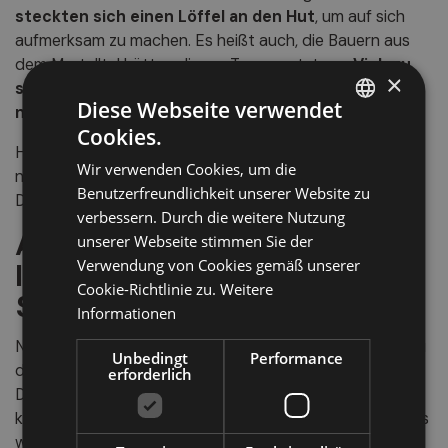
steckten sich einen Löffel an den Hut
, um auf sich
aufmerksam zu machen. Es heißt auch, die Bauern aus
dem Martelltal hätten diesen Tag genutzt, um
Vieh zu
×
stehlen und den daheimgebliebenen Frauen
Diese Webseite verwendet
nachzustellen
.
Cookies.
ITALIAN
Heute wird das Ereignis symbolisch gefeiert, ist aber
Wir verwenden Cookies, um die
GERMAN
nach wie vor ein bedeutender Bestandteil des
Benutzerfreundlichkeit unserer Website zu
Dorflebens.
ENGLISH
verbessern. Durch die weitere Nutzung
Apfelhochburg mit
unserer Webseite stimmen Sie der
Verwendung von Cookies gemäß unserer
landwirtschaftlicher
Cookie-Richtlinie zu.
Weitere
Spitzenqualität
Informationen
Neben seinem kulturellen Reichtum zählt Latsch auch zu
Unbedingt
Performance
den
wichtigsten
Apfelanbaugebieten im Vinschgau
.
erforderlich
Die
gepflegten Apfelhaine
erstrecken sich
kilometerweit und liefern knackig-frische Früchte, die bis
weit über die Landesgrenzen hinaus exportiert werden.