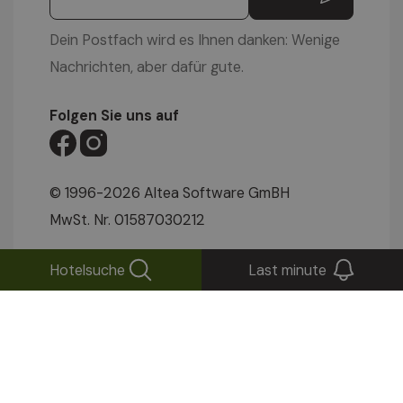
Dein Postfach wird es Ihnen danken: Wenige
Nachrichten, aber dafür gute.
Folgen Sie uns auf
© 1996-2026 Altea Software GmBH
MwSt. Nr. 01587030212
IMPRESSUM
|
PRIVACY POLICY
|
COOKIE
Hotelsuche
Last minute
EINSTELLUNGEN
|
SITEMAP
|
WEBCAM
|
VIDEOS
|
ANFRAGEN