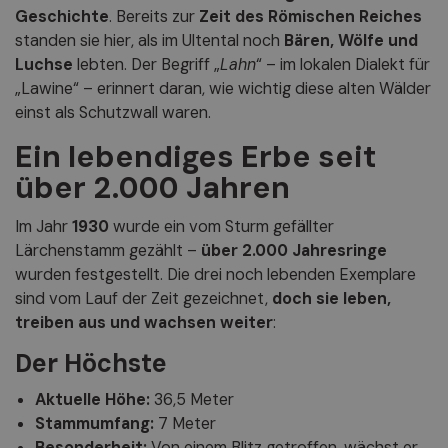
Geschichte
. Bereits zur
Zeit des Römischen Reiches
standen sie hier, als im Ultental noch
Bären, Wölfe und
Luchse
lebten. Der Begriff „
Lahn
“ – im lokalen Dialekt für
„Lawine“ – erinnert daran, wie wichtig diese alten Wälder
einst als Schutzwall waren.
Ein lebendiges Erbe seit
über 2.000 Jahren
Im Jahr
1930
wurde ein vom Sturm gefällter
Lärchenstamm gezählt –
über 2.000 Jahresringe
wurden festgestellt. Die drei noch lebenden Exemplare
sind vom Lauf der Zeit gezeichnet,
doch sie leben,
treiben aus und wachsen weiter
:
Der Höchste
Aktuelle Höhe:
36,5 Meter
Stammumfang:
7 Meter
Besonderheit:
Von einem Blitz getroffen, wächst er