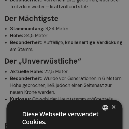
trotzdem weiter – kraftvoll und stolz.
Der Mächtigste
Stammumfang:
8,34 Meter
Höhe:
34,5 Meter
Besonderheit:
Auffällige,
knollenartige Verdickung
am Stamm.
Der „Unverwüstliche“
Aktuelle Höhe:
22,5 Meter
Besonderheit:
Wurde vor Generationen in 6 Metern
Höhe gebrochen, ließ jedoch einen Seitenast zur
neuen Krone werden.
Kurioses:
Obwohl der Hauptstamm größtenteils
×
abgestorben ist,
treibt er jedes Jahr aus
– ein
Diese Webseite verwendet
Symbol für Ausdauer und Erneuerung
.
Cookies.
Ein Ort zum Erleben und
ITALIAN