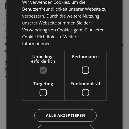
Wir verwenden Cookies, um die
Respektieren
GERMAN
Benutzerfreundlichkeit unserer Website zu
ENGLISH
verbessern. Durch die weitere Nutzung
Die
uralten Lärchen
sind
lebendige Erinnerungen
,
unserer Webseite stimmen Sie der
stille Zeugen der Zeit und Hüter des Tales. Sie sind leicht
Verwendung von Cookies gemäß unserer
zu Fuß erreichbar – der Weg lohnt sich. Vor Ort erwartet
Cookie-Richtlinie zu.
Weitere
dich eine
natürliche Stille mit fast sakraler
Informationen
Atmosphäre
, die zum Wandern, Innehalten und Staunen
einlädt.
Unbedingt
Performance
erforderlich
Die uralten Lärchen im Ultental erzählen
Geschichten von Wind, Schnee, Sonne und Stille.
Komm vorbei und begegne diesen Giganten der Zeit.
Targeting
Funktionalität
ALLE AKZEPTIEREN