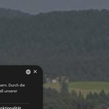
×
sern. Durch die
ITALIAN
äß unserer
GERMAN
ENGLISH
nktionalität