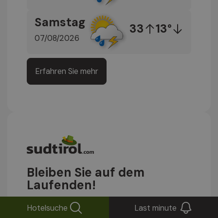
Samstag
33
13°
07/08/2026
Erfahren Sie mehr
Bleiben Sie auf dem
Laufenden!
Abonnieren Sie unseren Newsletter
Hotelsuche
Last minute