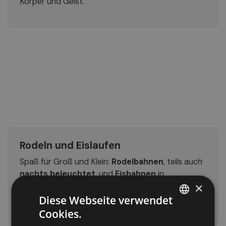
Körper und Geist.
Rodeln und Eislaufen
Spaß für Groß und Klein:
Rodelbahnen
, teils auch
nachts beleuchtet
, und
Eisbahnen
in
×
verschiedenen Orten der Region sorgen für
unvergessliche Tage (und Abende!).
Diese Webseite verwendet
Cookies.
ITALIAN