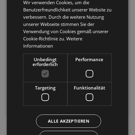
Wir verwenden Cookies, um die
GERMAN
Skitouren und Eisklettern
Benutzerfreundlichkeit unserer Website zu
ENGLISH
verbessern. Durch die weitere Nutzung
Für alle, die
Stille und Herausforderung
suchen,
unserer Webseite stimmen Sie der
ist Skitourengehen die perfekte Wahl. Und wer
Verwendung von Cookies gemäß unserer
extreme Abenteuer liebt, kann sich im
Eisklettern
Cookie-Richtlinie zu.
Weitere
versuchen!
Informationen
Unbedingt
Performance
erforderlich
Pferdeschlittenfahrten
Für eine romantische Note: Lass dich auf einem
von Pferden gezogenen Schlitten
durch die
Targeting
Funktionalität
verschneite Landschaft fahren, eingehüllt in
warme Decken und winterliche Stille.
ALLE AKZEPTIEREN