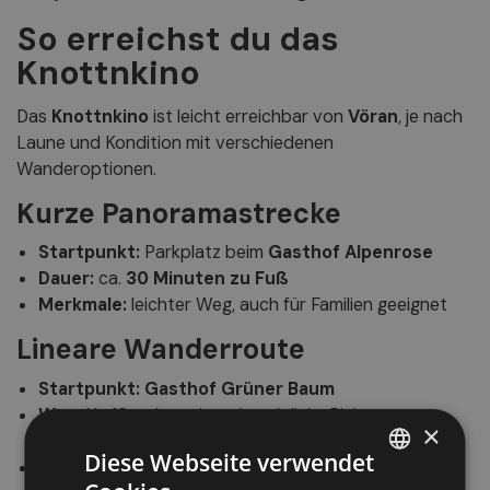
So erreichst du das
Knottnkino
Das
Knottnkino
ist leicht erreichbar von
Vöran
, je nach
Laune und Kondition mit verschiedenen
Wanderoptionen.
Kurze Panoramastrecke
Startpunkt:
Parkplatz beim
Gasthof Alpenrose
Dauer:
ca.
30 Minuten zu Fuß
Merkmale:
leichter Weg, auch für Familien geeignet
Lineare Wanderroute
Startpunkt:
Gasthof Grüner Baum
Weg:
Nr.
12a
, abzweigend nach links Richtung
×
Roßzahn
Diese Webseite verwendet
Gesamtdauer:
ca.
2,5 Stunden Hin- und Rückweg