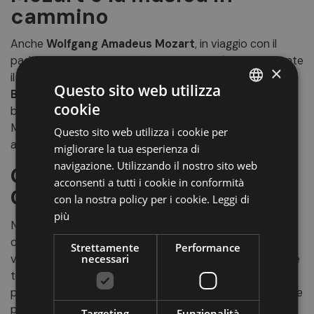
cammino
Anche
Wolfgang Amadeus Mozart
, in viaggio con il
padre Leopold, attraversò l’Alto Adige più volte. Durante
×
il tragitto verso l’Italia per i suoi concerti, sostò a
Questo sito web utilizza
Bressanone
e
Bolzano
. Queste città, con le loro chiese
cookie
barocche e le influenze mitteleuropee, offrirono a
ITALIAN
Mozart un assaggio di quella fusione tra Nord e Sud che
Questo sito web utilizza i cookie per
GERMAN
avrebbe arricchito anche la sua musica.
migliorare la tua esperienza di
ENGLISH
navigazione. Utilizzando il nostro sito web
Gustav Mahler a Dobbiaco:
acconsenti a tutti i cookie in conformità
Composizioni tra i monti
con la nostra policy per i cookie.
Leggi di
più
Nel XX secolo, uno dei nomi più legati all’Alto Adige è
quello di
Gustav Mahler
. Il grande compositore
Strettamente
Performance
viennese soggiornò per diverse estati a
Dobbiaco
, dove
necessari
trovava pace e concentrazione per comporre. In una
piccola casetta vicino al lago di Dobbiaco, Mahler scrisse
parte della sua
Nona e Decima Sinfonia
. Per lui, queste
Targeting
Funzionalità