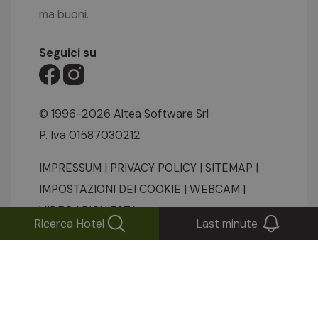
ma buoni.
Seguici su
© 1996-2026 Altea Software Srl
P. Iva 01587030212
IMPRESSUM
|
PRIVACY POLICY
|
SITEMAP
|
IMPOSTAZIONI DEI COOKIE
|
WEBCAM
|
VIDEO
|
RICHIESTA
Ricerca Hotel
Last minute