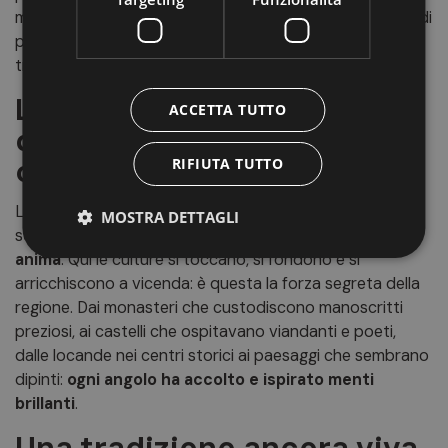
montagne non erano solo un rifugio fisico, ma un luogo di
profondissima ispirazione, in cui il silenzio della natura si
trasformava in musica.
L’Alto Adige come terra
ACCETTA TUTTO
d’incontro e
contemplazione
RIFIUTA TUTTO
Lungo i secoli, molti altri intellettuali, filosofi e studiosi si
MOSTRA DETTAGLI
sono fermati in Alto Adige,
attirati dalla sua doppia
anima
. Qui le culture si toccano, si fondono e si
arricchiscono a vicenda: è questa la forza segreta della
regione. Dai monasteri che custodiscono manoscritti
preziosi, ai castelli che ospitavano viandanti e poeti,
dalle locande nei centri storici ai paesaggi che sembrano
dipinti:
ogni angolo ha accolto e ispirato menti
brillanti
.
Una tradizione ancora viva