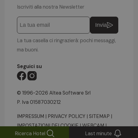
Iscriviti alla nostra Newsletter
Invia
La tua casella ci ringrazierà: pochi messaggi,
ma buoni.
Seguici su
© 1996-2026 Altea Software Srl
P. Iva 01587030212
IMPRESSUM
|
PRIVACY POLICY
|
SITEMAP
|
IMPOSTAZIONI DEI COOKIE
|
WEBCAM
|
Ricerca Hotel
Last minute
VIDEO
|
RICHIESTA