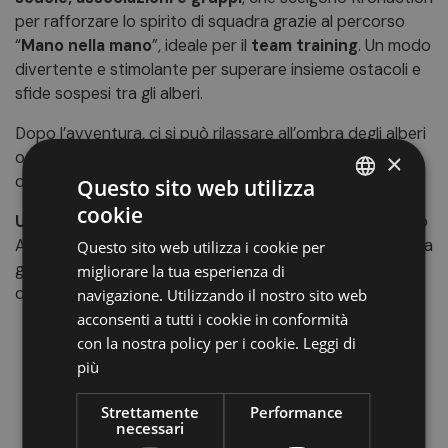
per rafforzare lo spirito di squadra grazie al percorso
“
Mano nella mano
”, ideale per il
team training
. Un modo
divertente e stimolante per superare insieme ostacoli e
sfide sospesi tra gli alberi.
Dopo l’avventura, ci si può rilassare all’ombra degli alberi
o rinfrescarsi con un tuffo nel
laghetto di Issengo
, una
×
delle mete più amate dell’estate in Val Pusteria.
Questo sito web utilizza
cookie
ITALIAN
Un mix perfetto di sport, avventura e natura
: il Parco
Avventura Kronaction è l’occasione ideale per vivere una
Questo sito web utilizza i cookie per
GERMAN
giornata indimenticabile a contatto con il verde, tra
migliorare la tua esperienza di
ENGLISH
divertimento, sfide e un clima totalmente alpino.
navigazione. Utilizzando il nostro sito web
acconsenti a tutti i cookie in conformità
con la nostra policy per i cookie.
Leggi di
più
Strettamente
Performance
necessari