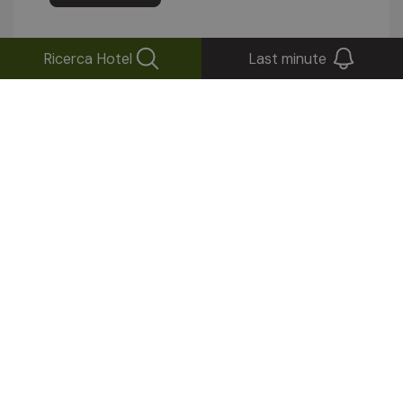
Ricerca Hotel
Last minute
Rimani aggiornato!
Iscriviti alla nostra Newsletter
Invia
La tua casella ci ringrazierà: pochi messaggi,
ma buoni.
Seguici su