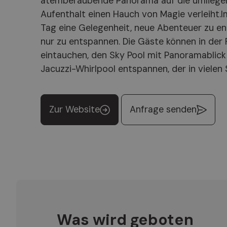
atemberaubende Panorama auf die umliege
Kronplatzes entfernt gelegen, bietet das Hotel F
Aufenthalt einen Hauch von Magie verleiht.Im
Ausgangspunkt, um die Schönheiten des Puste
Tag eine Gelegenheit, neue Abenteuer zu e
der Herzlichkeit einer familiengeführten Gast
nur zu entspannen. Die Gäste können in der
zum Detail, die jeden Gast wie zu Hause fühlen läss
eintauchen, den Sky Pool mit Panoramablick
Fameli der perfekte Ausgangspunkt für ein
Jacuzzi-Whirlpool entspannen, der in vielen 
Zur Website
Anfrage senden
Was wird geboten