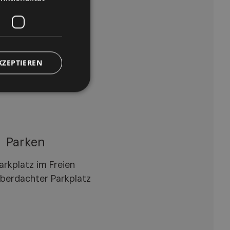
errasse
arten
chwimmbad
iegestühle
KZEPTIEREN
Parken
arkplatz im Freien
berdachter Parkplatz