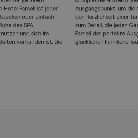
nden Berge Ihrem
ameli einen idealen
 Hotel Fameli ist jeder
rtals zu erkunden. Mit
ntdecken oder einfach
lichkeit und der Liebe
 Ruhe des SPA
t, ist das Hotel
 nutzen und sich im
en entspannten und
Suiten vorhanden ist. Die
glücklichen Familienurlau