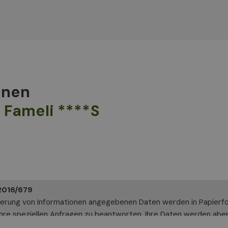
onen
 Fameli ****S
2016/679
derung von Informationen angegebenen Daten werden in Papierfo
hre speziellen Anfragen zu beantworten. Ihre Daten werden aber 
t Altea Software GmbH, an die Sie sich wenden können, um Ihre 