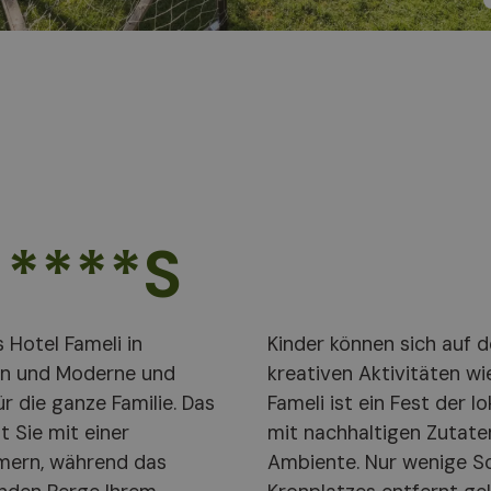
 ****S
 Hotel Fameli in
elgarten oder bei
ion und Moderne und
Die Küche des Hotels
r die ganze Familie. Das
ranen Aromen, zubereitet
 Sie mit einer
nem gemütlichen
mmern, während das
Naturwundern des