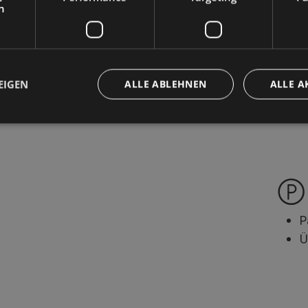
h
T
G
S
L
EIGEN
ALLE ABLEHNEN
ALLE A
P
Ü