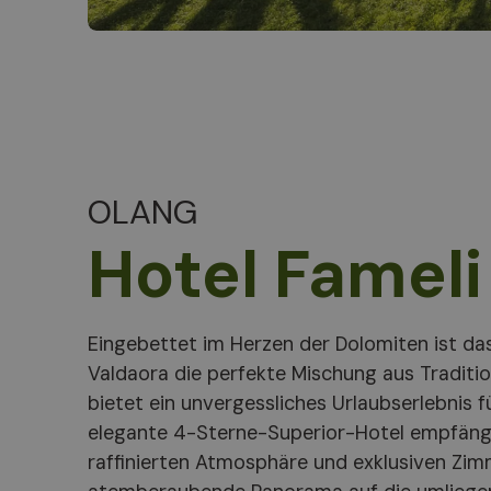
OLANG
Hotel Fameli
Eingebettet im Herzen der Dolomiten ist das
Kinder können sich auf dem Spielplatz, im Hot
Valdaora die perfekte Mischung aus Tradit
kreativen Aktivitäten wie Kochen vergnügen. 
bietet ein unvergessliches Urlaubserlebnis fü
Fameli ist ein Fest der lokalen und mediter
elegante 4-Sterne-Superior-Hotel empfängt
mit nachhaltigen Zutaten und serviert in ei
raffinierten Atmosphäre und exklusiven Zi
Ambiente. Nur wenige Schritte von den 