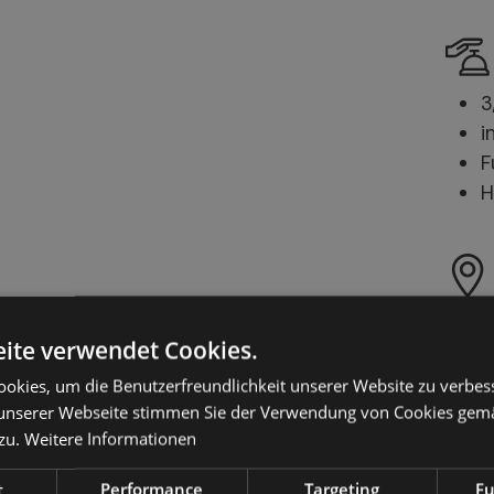
3
i
F
H
i
ite verwendet Cookies.
z
r
okies, um die Benutzerfreundlichkeit unserer Website zu verbes
unserer Webseite stimmen Sie der Verwendung von Cookies gem
zu.
Weitere Informationen
t
Performance
Targeting
Fu