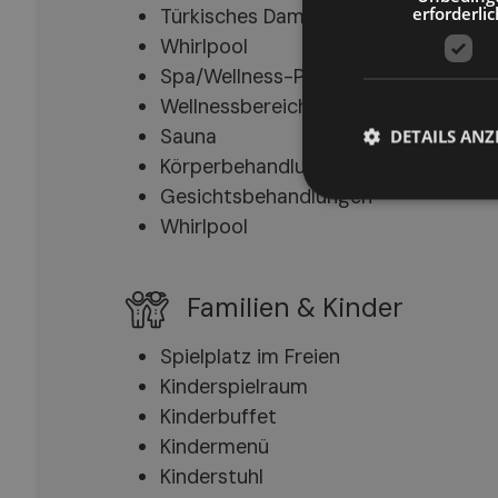
erforderlic
Türkisches Dampfbad
Whirlpool
Spa/Wellness-Pakete
Wellnessbereich/Entspannungsraum
Sauna
DETAILS ANZ
Körperbehandlungen
Gesichtsbehandlungen
Whirlpool
Familien & Kinder
Spielplatz im Freien
Kinderspielraum
Kinderbuffet
Kindermenü
Kinderstuhl