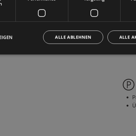
h
T
G
S
L
EIGEN
ALLE ABLEHNEN
ALLE A
P
Ü