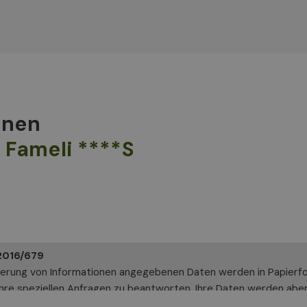
onen
 Fameli ****S
2016/679
derung von Informationen angegebenen Daten werden in Papierfo
hre speziellen Anfragen zu beantworten. Ihre Daten werden aber 
t Altea Software GmbH, an die Sie sich wenden können, um Ihre 