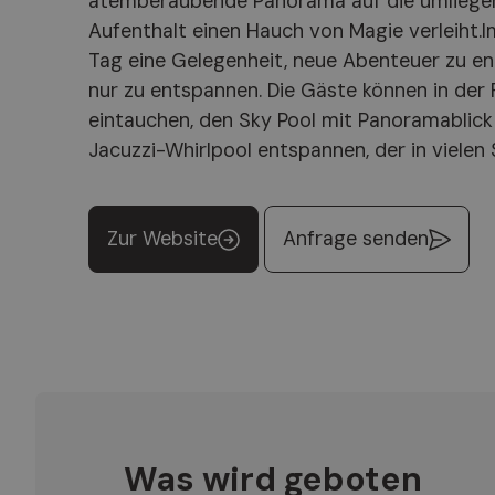
atemberaubende Panorama auf die umliege
Kronplatzes entfernt gelegen, bietet das Hotel F
Aufenthalt einen Hauch von Magie verleiht.Im
Ausgangspunkt, um die Schönheiten des Puste
Tag eine Gelegenheit, neue Abenteuer zu e
der Herzlichkeit einer familiengeführten Gast
nur zu entspannen. Die Gäste können in der
zum Detail, die jeden Gast wie zu Hause fühlen läss
eintauchen, den Sky Pool mit Panoramablick
Fameli der perfekte Ausgangspunkt für ein
Jacuzzi-Whirlpool entspannen, der in vielen 
Zur Website
Anfrage senden
Was wird geboten