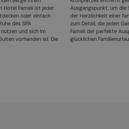
nden Berge Ihrem
ameli einen idealen
 Hotel Fameli ist jeder
rtals zu erkunden. Mit
ntdecken oder einfach
lichkeit und der Liebe
 Ruhe des SPA
t, ist das Hotel
 nutzen und sich im
en entspannten und
Suiten vorhanden ist. Die
glücklichen Familienurlau