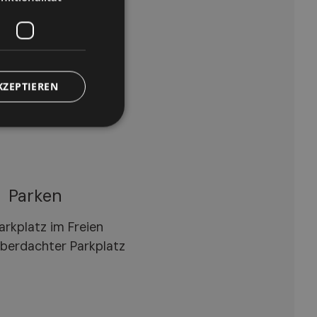
errasse
arten
chwimmbad
iegestühle
KZEPTIEREN
Parken
arkplatz im Freien
berdachter Parkplatz