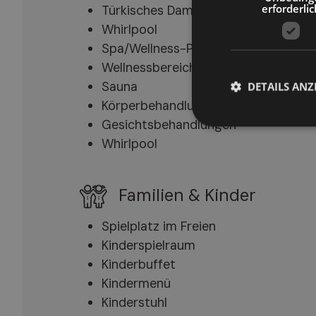
erforderlic
Türkisches Dampfbad
Whirlpool
Spa/Wellness-Pakete
Wellnessbereich/Entspannungsraum
Sauna
DETAILS ANZ
Körperbehandlungen
Gesichtsbehandlungen
Whirlpool
Familien & Kinder
Spielplatz im Freien
Kinderspielraum
Kinderbuffet
Kindermenü
Kinderstuhl