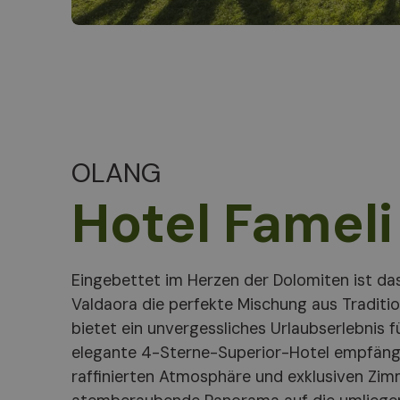
OLANG
Hotel Fameli
Eingebettet im Herzen der Dolomiten ist das
Kinder können sich auf dem Spielplatz, im Hot
Valdaora die perfekte Mischung aus Tradit
kreativen Aktivitäten wie Kochen vergnügen. 
bietet ein unvergessliches Urlaubserlebnis fü
Fameli ist ein Fest der lokalen und mediter
elegante 4-Sterne-Superior-Hotel empfängt
mit nachhaltigen Zutaten und serviert in ei
raffinierten Atmosphäre und exklusiven Zi
Ambiente. Nur wenige Schritte von den 