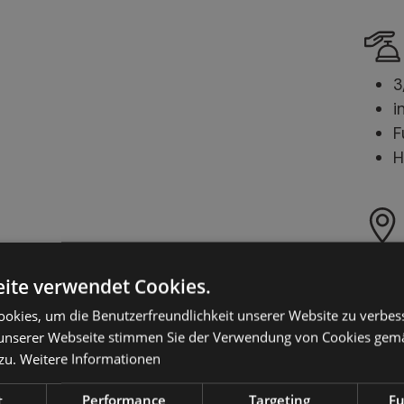
3
i
F
H
i
ite verwendet Cookies.
z
r
okies, um die Benutzerfreundlichkeit unserer Website zu verbes
unserer Webseite stimmen Sie der Verwendung von Cookies gem
zu.
Weitere Informationen
t
Performance
Targeting
Fu