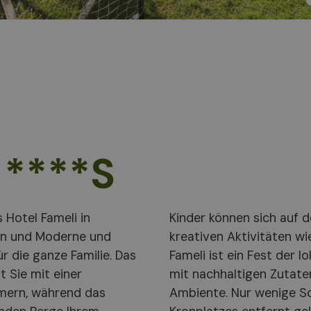
 ****S
 Hotel Fameli in
elgarten oder bei
ion und Moderne und
Die Küche des Hotels
r die ganze Familie. Das
ranen Aromen, zubereitet
 Sie mit einer
nem gemütlichen
mmern, während das
Naturwundern des