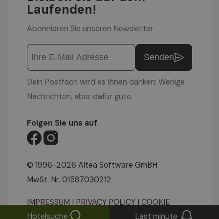
Laufenden!
Abonnieren Sie unseren Newsletter
Senden
Dein Postfach wird es Ihnen danken: Wenige
Nachrichten, aber dafür gute.
Folgen Sie uns auf
© 1996-2026 Altea Software GmBH
MwSt. Nr. 01587030212
IMPRESSUM
|
PRIVACY POLICY
|
COOKIE
Hotelsuche
Last minute
EINSTELLUNGEN
|