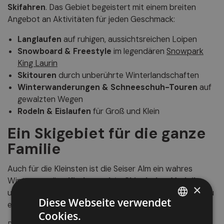
Skifahren
. Das Gebiet begeistert mit einem breiten
Angebot an Aktivitäten für jeden Geschmack:
Langlaufen
auf ruhigen, aussichtsreichen Loipen
Snowboard & Freestyle
im legendären
Snowpark
King Laurin
Skitouren
durch unberührte Winterlandschaften
Winterwanderungen & Schneeschuh-Touren
auf
gewalzten Wegen
Rodeln & Eislaufen
für Groß und Klein
Ein Skigebiet für die ganze
Familie
Auch für die Kleinsten ist die Seiser Alm ein wahres
Winterparadies.
Kindgerechte Skischulen
,
Verleihe
×
und
vielfältige Familienangebote
machen jeden Tag zu
Diese Webseite verwendet
einem besonderen Erlebnis.
Cookies.
ITALIAN