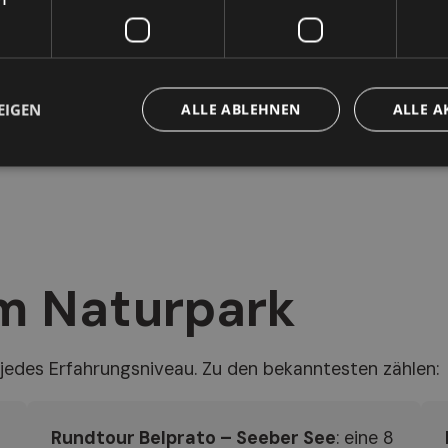
 mittelschwere Wanderung
Die Wanderung durch da
hafte Ausblicke bietet.
jeder Schritt wird mit
Magie belohnt.
EIGEN
ALLE ABLEHNEN
ALLE A
m Naturpark
 jedes Erfahrungsniveau. Zu den bekanntesten zählen:
Rundtour Belprato – Seeber See
: eine 8