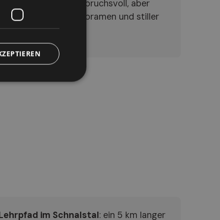
s Seengebiet ist anspruchsvoll, aber
 atemberaubenden Panoramen und stiller
KZEPTIEREN
Lehrpfad im Schnalstal
: ein 5 km langer