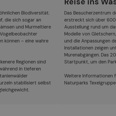
Reise ins Wa
hnlichen Biodiversität.
Das Besucherzentrum de
f, die sich sogar an
erstreckt sich über 600
Gämsen und Murmeltiere
Ausstellung rund um da
 Vogelbeobachter
Modelle von Gletschern,
en können – eine wahre
und die Anpassungen der
Installationen zeigen 
Murenabgängen. Das 202
ockenere Regionen sind
Startpunkt, um den Par
ährend in tieferen
stanienwälder
Weitere Informationen f
rzeln stabilisiert selbst
Naturparks Texelgruppe
gleichgewicht.