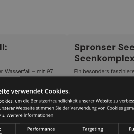
l:
Spronser See
Seenkomple
er Wasserfall – mit 97
Ein besonders faszinier
Während der
Spronser Seen – zehn G
ällen erreicht die
größten alpinen Seenkom
ite verwendet Cookies.
nde – ein
der Langsee, rund 1 km 
okies, um die Benutzerfreundlichkeit unserer Website zu verbes
Grünsee besticht mit se
unserer Webseite stimmen Sie der Verwendung von Cookies gem
Grün widerspiegelt. Der 
zu.
Weitere Informationen
ertröpfchen treffen,
Farbtöne.
 Besucher in Staunen
t
Performance
Targeting
Fu
h