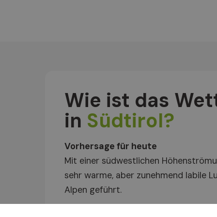
Wie ist das Wet
in
Südtirol?
Vorhersage für heute
Mit einer südwestlichen Höhenströmu
sehr warme, aber zunehmend labile L
Alpen geführt.