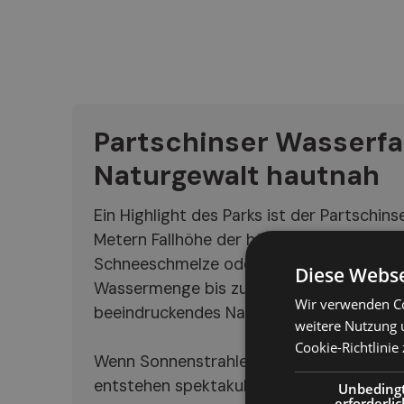
Partschinser Wasserfal
Naturgewalt hautnah
Ein Highlight des Parks ist der Partschins
Metern Fallhöhe der höchste Südtirols. 
Schneeschmelze oder nach starken Regenf
Diese Webse
Wassermenge bis zu 6.000 Liter pro Seku
Wir verwenden Co
beeindruckendes Naturschauspiel.
weitere Nutzung 
Cookie-Richtlinie 
Wenn Sonnenstrahlen auf die feinen Wass
entstehen spektakuläre Regenbögen, die
Unbeding
erforderlic