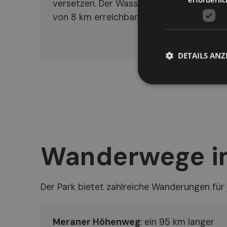
versetzen. Der Wasserfall ist über eine
von 8 km erreichbar, die unterwegs traum
DETAILS ANZ
Wanderwege i
Der Park bietet zahlreiche Wanderungen für
Meraner Höhenweg
: ein 95 km langer