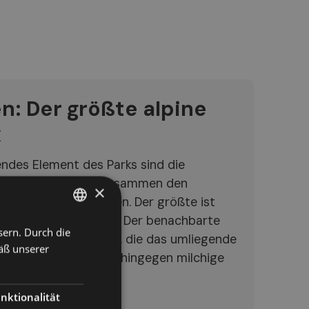
n: Der größte alpine
x
endes Element des Parks sind die
letscherseen, die zusammen den
×
plex der Alpen bilden. Der größte ist
lang und 300 m breit. Der benachbarte
sern. Durch die
ITALIAN
iner intensiven Farbe, die das umliegende
äß unserer
GERMAN
kleine Milchsee zeigt hingegen milchige
ENGLISH
nktionalität