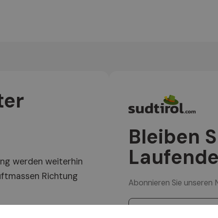
ter
Bleiben 
Laufende
ng werden weiterhin
uftmassen Richtung
Abonnieren Sie unseren 