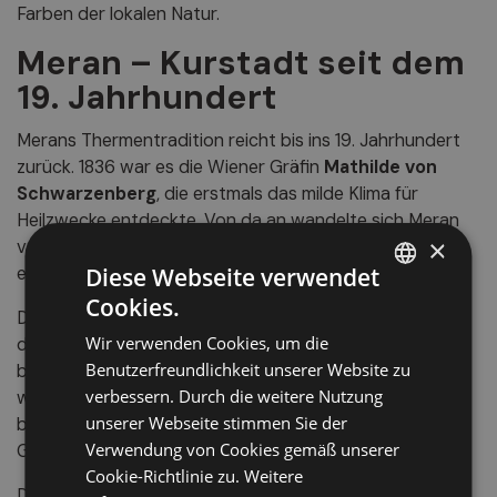
Farben der lokalen Natur.
Meran – Kurstadt seit dem
19. Jahrhundert
Merans Thermentradition reicht bis ins 19. Jahrhundert
zurück. 1836 war es die Wiener Gräfin
Mathilde von
Schwarzenberg
, die erstmals das milde Klima für
Heilzwecke entdeckte. Von da an wandelte sich Meran
×
von einem
Ort zur Behandlung von Tuberkulose
zu
Diese Webseite verwendet
einem
Ferienziel für den europäischen Adel
.
Cookies.
ITALIAN
Dank Bürgermeister
Valentin Haller
und der Eröffnung
Wir verwenden Cookies, um die
der Brennerbahn entwickelte sich Meran zu einem der
GERMAN
Benutzerfreundlichkeit unserer Website zu
begehrtesten Reiseziele Europas. In der
Belle Époque
ENGLISH
verbessern. Durch die weitere Nutzung
war die Stadt mit Luxushotels, Theatern und dem
unserer Webseite stimmen Sie der
berühmten
Kurhaus
ein eleganter Treffpunkt der feinen
Verwendung von Cookies gemäß unserer
Gesellschaft.
Cookie-Richtlinie zu.
Weitere
Der Besuch von
Kaiserin Sissi
krönte diesen Ruf: Sie