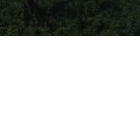
Home
>
Storia e monumenti
>
Castelli
>
Cas
Castel Neuh
Val Pusteria