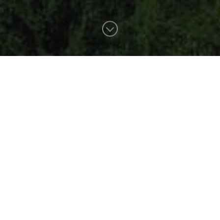
tel Neuhaus di Gais
aus:
Poesia, art