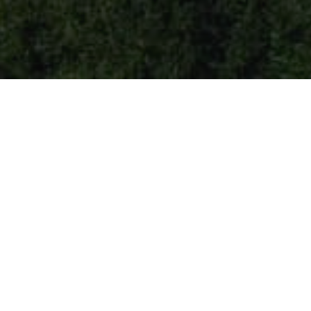
e e storia
in