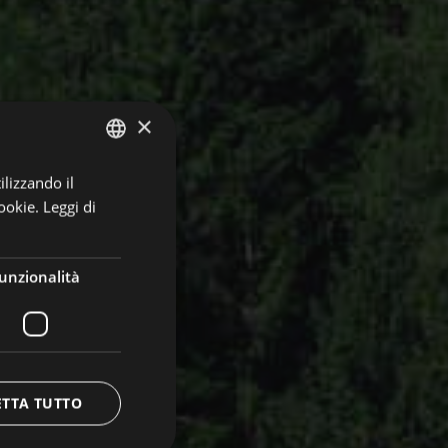
×
ilizzando il
ITALIAN
ookie.
Leggi di
GERMAN
ENGLISH
unzionalità
ETTA TUTTO