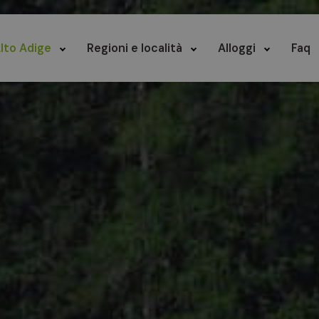
lto Adige
Regioni e località
Alloggi
Faq