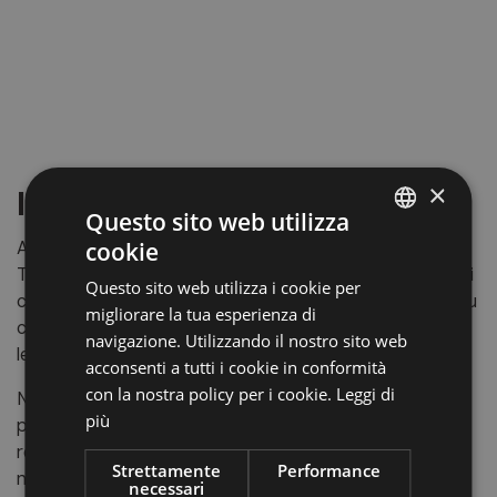
×
Il Castel d’Aura
Questo sito web utilizza
A dominare l’accesso alla val Sopranes, nel comune di
cookie
ITALIAN
Tirolo, si erge il castel d’Aura, una struttura di dimensioni
Questo sito web utilizza i cookie per
GERMAN
contenute ma di grande importanza storica. Il palazzo fu
migliorare la tua esperienza di
costruito nel XIII secolo per svolgere funzioni giudiziarie
ENGLISH
navigazione. Utilizzando il nostro sito web
legate al vicino Castel Tirolo.
acconsenti a tutti i cookie in conformità
con la nostra policy per i cookie.
Leggi di
Nel corso del tempo passò tra le mani di diversi
più
proprietari, mantenendo sempre la sua vocazione
residenziale. Il complesso si compone di un corpo
Strettamente
Performance
nobiliare e di alcuni edifici minori destinati alla servitù.
necessari