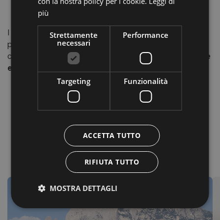
con la nostra policy per i cookie.
Leggi di
dell’Avvento
attraverso canzoni natalizie e melodie
più
che scaldano il cuore.
I
Kastelruther Spatzen
rappresentano un legame
Strettamente
Performance
necessari
profondo tra musica, cultura e territorio. Ascoltarli è
come fare un viaggio tra
le montagne, le leggende e le
emozioni
dell’Alto Adige.
Targeting
Funzionalità
ACCETTA TUTTO
RIFIUTA TUTTO
Località
MOSTRA DETTAGLI