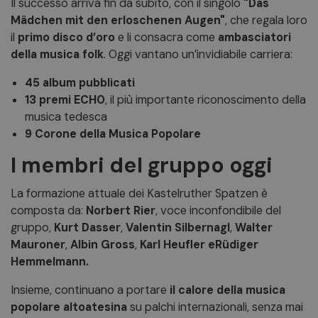
Il successo arriva fin da subito, con il singolo
"Das
Mädchen mit den erloschenen Augen"
, che regala loro
il
primo disco d’oro
e li consacra come
ambasciatori
della musica folk
. Oggi vantano un’invidiabile carriera:
45 album pubblicati
13 premi ECHO
, il più importante riconoscimento della
musica tedesca
9 Corone della Musica Popolare
I membri del gruppo oggi
La formazione attuale dei Kastelruther Spatzen è
composta da:
Norbert Rier
, voce inconfondibile del
gruppo,
Kurt Dasser
,
Valentin Silbernagl
,
Walter
Mauroner
,
Albin Gross
,
Karl Heufler eRüdiger
Hemmelmann.
Insieme, continuano a portare
il calore della musica
popolare altoatesina
su palchi internazionali, senza mai