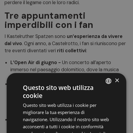
perdere il legame con le loro radici.
Tre appuntamenti
imperdibili con i fan
I Kastelruther Spatzen sono
un’esperienza da vivere
dal vivo
. Ogni anno, a Castelrotto, i fan si riuniscono per
tre eventi diventati veri
riti collettivi
:
L’Open Air di giugno -
Un concerto all’aperto
immerso nel paesaggio dolomitico, dove la musica
incontra l’aria di montagna e l’emozione è palpabile.
×
La Festa dei Kastelruther Spatzen a ottobre -
Un
Questo sito web utilizza
grande raduno autunnale che trasforma Castelrotto
cookie
ITALIAN
in un palcoscenico a cielo aperto. Un’occasione unica
Questo sito web utilizza i cookie per
per ascoltare la band e scoprire l’ospitalità tipica
GERMAN
migliorare la tua esperienza di
dell’Alto Adige.
ENGLISH
navigazione. Utilizzando il nostro sito web
Il Concerto di Natale -
Un evento intimo e
acconsenti a tutti i cookie in conformità
suggestivo, perfetto per
vivere la magia