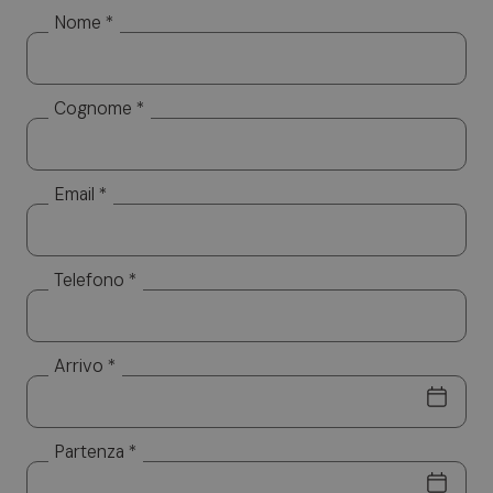
trattamento cartaceo ed informatizzato. I Suoi dati
Nome *
saranno utilizzati esclusivamente per dare risposta
alle sue specifiche richieste. I Suoi dati non saranno
diffusi a soggetti terzi. Titolare del trattamento è
Cognome *
Altea Software SRL, cui potrà rivolgersi per l’esercizio
dei Suoi diritti, tra cui rientrano il diritto d’accesso ai
dati, d’integrazione, rettifica e cancellazione. Per la
visione dell’informativa completa si rimanda a:
privacy
Email *
policy.
Telefono *
Arrivo *
Partenza *