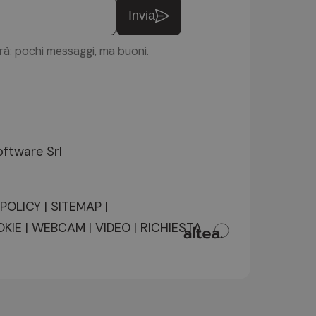
Invia
erà: pochi messaggi, ma buoni.
ftware Srl
 POLICY
|
SITEMAP
|
OKIE
|
WEBCAM
|
VIDEO
|
RICHIESTA