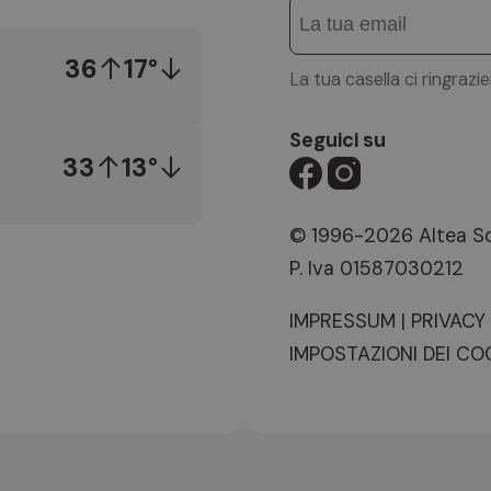
36
17°
La tua casella ci ringrazi
Seguici su
33
13°
© 1996-2026 Altea So
P. Iva 01587030212
IMPRESSUM
|
PRIVACY
IMPOSTAZIONI DEI CO