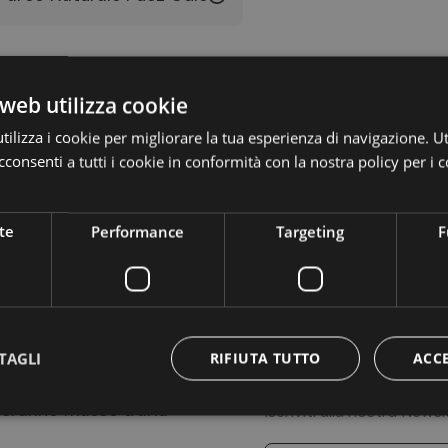
web utilizza cookie
ilizza i cookie per migliorare la tua esperienza di navigazione. Ut
consenti a tutti i cookie in conformità con la nostra policy per i c
te
Performance
Targeting
F
Rimani a
TAGLI
RIFIUTA TUTTO
ACC
neranno masse d'aria
Iscriviti alla nostra News