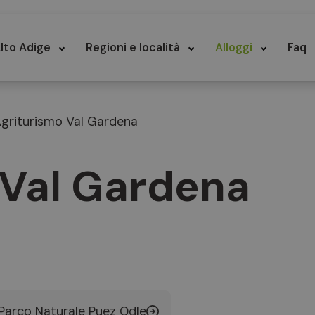
lto Adige
Regioni e località
Alloggi
Faq
griturismo Val Gardena
 Val Gardena
Parco Naturale Puez Odle