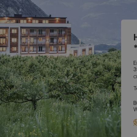
E
3
C
T
B
W