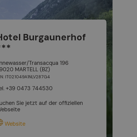
Hotel Burgaunerhof
***
nnewasser/Transacqua 196
9020 MARTELL (BZ)
IN: IT021049A1NLV287G4
el.
+39 0473 744530
uchen Sie jetzt auf der offiziellen
ebseite
Website