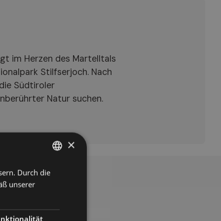
egt im Herzen des Martelltals
nalpark Stilfserjoch. Nach
ie Südtiroler
unberührter Natur suchen.
×
sern. Durch die
ITALIAN
äß unserer
GERMAN
ENGLISH
nktionalität