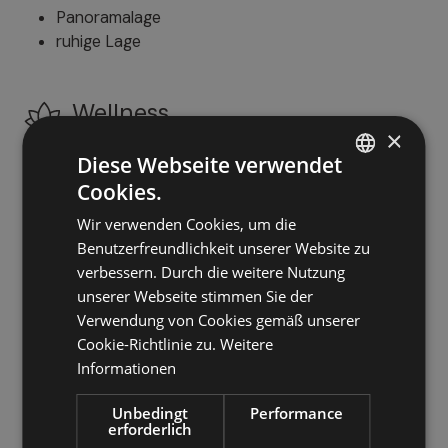
Panoramalage
ruhige Lage
Wellness
×
Türkisches Dampfbad
Diese Webseite verwendet
Whirlpool
Cookies.
ITALIAN
Wellnessbereich/Entspannungsraum
Wir verwenden Cookies, um die
Sauna
GERMAN
Benutzerfreundlichkeit unserer Website zu
Whirlpool
ENGLISH
verbessern. Durch die weitere Nutzung
Solarium
unserer Webseite stimmen Sie der
Verwendung von Cookies gemäß unserer
Außenbereiche
Cookie-Richtlinie zu.
Weitere
Informationen
Terrasse
Garten
Unbedingt
Performance
erforderlich
Schwimmbad