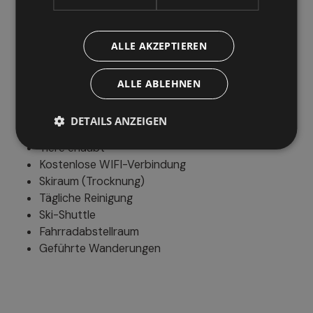
Parken
ALLE AKZEPTIEREN
Parkplatz im Freien
Überdachter Parkplatz
ALLE ABLEHNEN
Weitere Services
DETAILS ANZEIGEN
Tiere erlaubt
Kostenlose WIFI-Verbindung
Skiraum (Trocknung)
Tägliche Reinigung
Ski-Shuttle
Fahrradabstellraum
Geführte Wanderungen