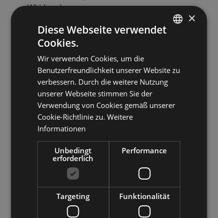
Whirlpool
×
Wellnessbereich/Entspannungsraum
Diese Webseite verwendet
Sauna
Cookies.
ITALIAN
Wir verwenden Cookies, um die
GERMAN
Außenbereiche
Benutzerfreundlichkeit unserer Website zu
ENGLISH
verbessern. Durch die weitere Nutzung
Terrasse
unserer Webseite stimmen Sie der
Garten
Verwendung von Cookies gemäß unserer
Liegestühle
Cookie-Richtlinie zu.
Weitere
Informationen
Familien & Kinder
Unbedingt
Performance
erforderlich
Spielplatz im Freien
Kinderspielraum
Kinderstuhl
Targeting
Funktionalität
Kinderbett