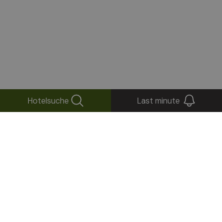
Hotelsuche
Last minute
+
−
×
Hotel Tannenhof***
Reiperting, 3