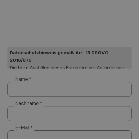
Datenschutzhinweis gemäß Art. 13 DSGVO
2016/679
Die beim Ausfüllen dieses Formulars zur Anforderung
von Informationen angegebenen Daten werden in
Name *
Papierform und elektronisch verarbeitet. Ihre Daten
werden ausschließlich genutzt, um Ihre speziellen
Anfragen zu beantworten. Ihre Daten werden aber
Nachname *
nicht veröffentlicht. Verantwortlicher für die
Datenverarbeitung ist Altea Software GmbH, an die
Sie sich wenden können, um Ihre Rechte geltend zu
machen. Zu diesen gehören u. a. das Recht auf Zugang
E-Mail *
zu den Daten und das Recht darauf, deren Ergänzung,