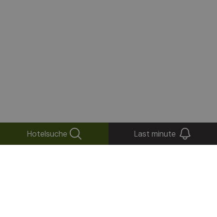
Hotelsuche
Last minute
+
−