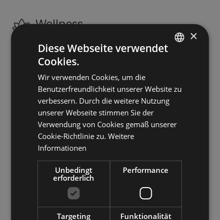
Wellness
×
Türkisches Dampfbad
Diese Webseite verwendet
Whirlpool
Cookies.
ITALIAN
Sauna
Wir verwenden Cookies, um die
Körperbehandlungen
GERMAN
Benutzerfreundlichkeit unserer Website zu
Gesichtsbehandlungen
ENGLISH
verbessern. Durch die weitere Nutzung
Whirlpool
unserer Webseite stimmen Sie der
Solarium
Verwendung von Cookies gemäß unserer
Fitnessraum
Cookie-Richtlinie zu.
Weitere
Informationen
Außenbereiche
Unbedingt
Performance
erforderlich
Terrasse
Garten
Liegestühle
Targeting
Funktionalität