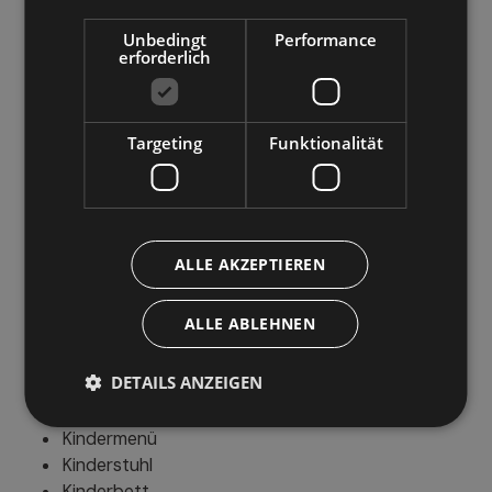
Wellness
Unbedingt
Performance
erforderlich
Türkisches Dampfbad
Sauna
Targeting
Funktionalität
Außenbereiche
Terrasse
Garten
ALLE AKZEPTIEREN
Liegestühle
ALLE ABLEHNEN
Familien & Kinder
DETAILS ANZEIGEN
Spielplatz im Freien
Kindermenü
Kinderstuhl
Kinderbett