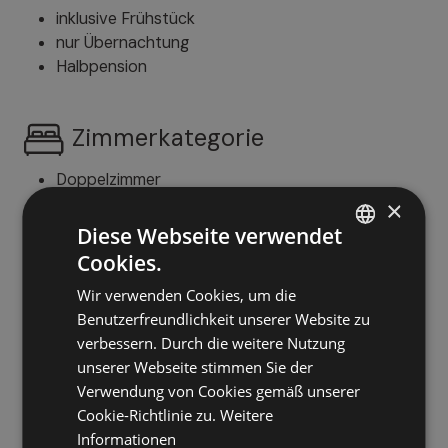
inklusive Frühstück
nur Übernachtung
Halbpension
Zimmerkategorie
Doppelzimmer
Familienzimmer
×
Diese Webseite verwendet
Cookies.
ITALIAN
Position
Wir verwenden Cookies, um die
GERMAN
in der Nähe der Aufstiegsanlagen
Benutzerfreundlichkeit unserer Website zu
ENGLISH
an den Pisten (Ski-In & Ski-Out)
verbessern. Durch die weitere Nutzung
zentral
unserer Webseite stimmen Sie der
Panoramalage
Verwendung von Cookies gemäß unserer
ruhige Lage
Cookie-Richtlinie zu.
Weitere
Informationen