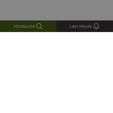
Hotelsuche
Last minute
+
−