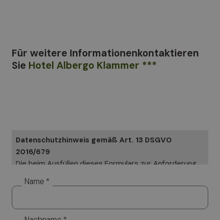
Für weitere Informationen
kontaktieren
Sie
Hotel Albergo Klammer ***
Datenschutzhinweis gemäß Art. 13 DSGVO
2016/679
Die beim Ausfüllen dieses Formulars zur Anforderung
von Informationen angegebenen Daten werden in
Name *
Papierform und elektronisch verarbeitet. Ihre Daten
werden ausschließlich genutzt, um Ihre speziellen
Anfragen zu beantworten. Ihre Daten werden aber
Nachname *