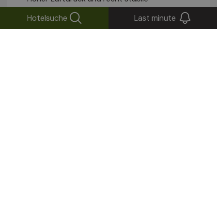
Luftmassen bestimmen das Wetter im
Hotelsuche
Last minute
Alpenraum.
Heute
33
13°
08/08/2026
Morgen
34
13°
09/08/2026
Dienstag
34
13°
10/08/2026
Erfahren Sie mehr