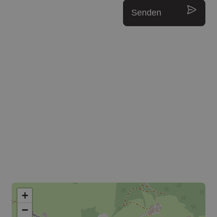
Senden
+
−