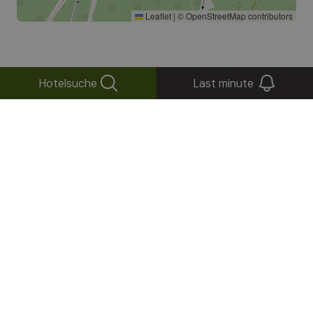
Leaflet
|
©
OpenStreetMap
contributors
Hotelsuche
Last minute
Wie ist das Wetter
in
Südtirol?
Vorhersage für heute
Hoher Luftdruck und recht stabile
Luftmassen bestimmen das Wetter im