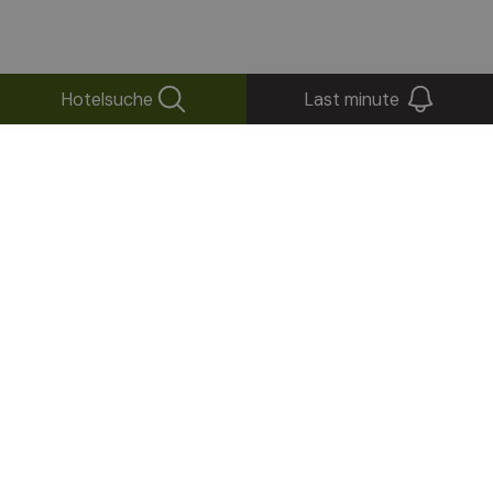
Hotelsuche
Last minute
+
−
×
Parkhotel Holzerhof****
Holzerweg, 15