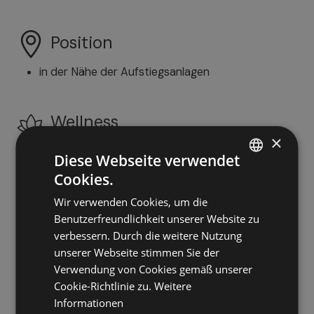
Position
in der Nähe der Aufstiegsanlagen
Wellness
×
Türkisches Dampfbad
Diese Webseite verwendet
Whirlpool
Cookies.
ITALIAN
Spa/Wellness-Pakete
Wellnessbereich/Entspannungsraum
Wir verwenden Cookies, um die
GERMAN
Sauna
Benutzerfreundlichkeit unserer Website zu
ENGLISH
Körperbehandlungen
verbessern. Durch die weitere Nutzung
Gesichtsbehandlungen
unserer Webseite stimmen Sie der
Beautybehandlungen
Verwendung von Cookies gemäß unserer
Fitnessraum
Cookie-Richtlinie zu.
Weitere
Informationen