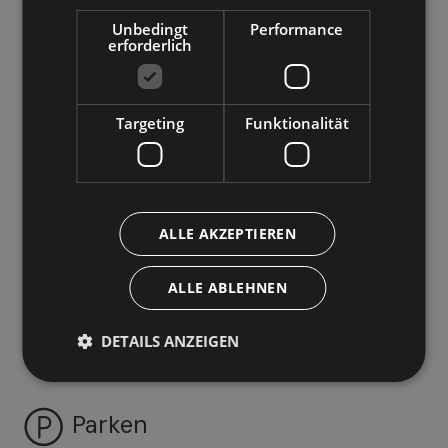
Außenbereiche
Unbedingt
Performance
erforderlich
Terrasse
Garten
Schwimmbad
Targeting
Funktionalität
Liegestühle
Familien & Kinder
ALLE AKZEPTIEREN
Spielplatz im Freien
Kinderspielraum
ALLE ABLEHNEN
Kindermenü
Kinderstuhl
DETAILS ANZEIGEN
Kinderbett
Parken