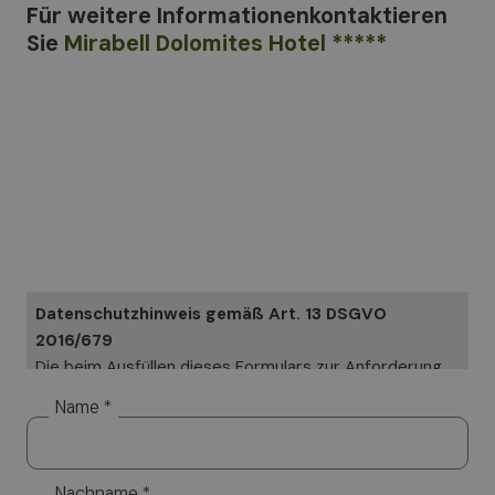
Für weitere Informationen
kontaktieren
Sie
Mirabell Dolomites Hotel *****
Datenschutzhinweis gemäß Art. 13 DSGVO
2016/679
Die beim Ausfüllen dieses Formulars zur Anforderung
von Informationen angegebenen Daten werden in
Name *
Papierform und elektronisch verarbeitet. Ihre Daten
werden ausschließlich genutzt, um Ihre speziellen
Anfragen zu beantworten. Ihre Daten werden aber
Nachname *