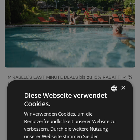
MIRABELL'S LAST MINUTE DEALS bis zu 15% RABATT! ✓ ¾
Mirabell-Verwöhnpension ✓ großzügiges Spa-Angebot
×
✓ Panoramaausblicke auf die Dolomiten ✓ geführte
Diese Webseite verwendet
Wanderungen &amp; eBike Touren ✓ ausgezeichnete
Cookies.
Kulinarik ✓ Rückzugsorte für Ruhe, Erholung und neue
ITALIAN
Zur Website
Energie ✓ hoteleigener Golfplatz ✓ echte
Wir verwenden Cookies, um die
GERMAN
Gastfreundschaft
Benutzerfreundlichkeit unserer Website zu
ENGLISH
verbessern. Durch die weitere Nutzung
unserer Webseite stimmen Sie der