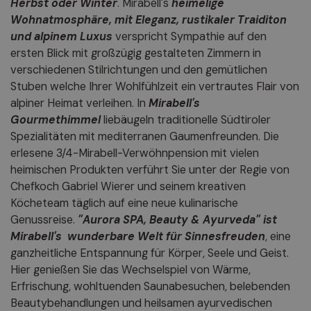
Herbst oder Winter
. Mirabell's
heimelige
Wohnatmosphäre, mit Eleganz, rustikaler Traiditon
und alpinem Luxus
verspricht Sympathie auf den
ersten Blick mit großzügig gestalteten Zimmern in
verschiedenen Stilrichtungen und den gemütlichen
Stuben welche Ihrer Wohlfühlzeit ein vertrautes Flair von
alpiner Heimat verleihen. In
Mirabell's
Gourmethimmel
liebäugeln traditionelle Südtiroler
Spezialitäten mit mediterranen Gaumenfreunden. Die
erlesene 3/4-Mirabell-Verwöhnpension mit vielen
heimischen Produkten verführt Sie unter der Regie von
Chefkoch Gabriel Wierer und seinem kreativen
Köcheteam täglich auf eine neue kulinarische
Genussreise.
"Aurora SPA, Beauty & Ayurveda" ist
Mirabell's wunderbare Welt für Sinnesfreuden
, eine
ganzheitliche Entspannung für Körper, Seele und Geist.
Hier genießen Sie das Wechselspiel von Wärme,
Erfrischung, wohltuenden Saunabesuchen, belebenden
Beautybehandlungen und heilsamen ayurvedischen