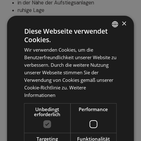
in der Nähe der Aufstiegsanlagen
ruhige Lage
×
Diese Webseite verwendet
Wellness
Cookies.
ITALIAN
Türkisches Dampfbad
Wir verwenden Cookies, um die
GERMAN
Whirlpool
Benutzerfreundlichkeit unserer Website zu
Spa/Wellness-Pakete
ENGLISH
verbessern. Durch die weitere Nutzung
Wellnessbereich/Entspannungsraum
unserer Webseite stimmen Sie der
Sauna
Verwendung von Cookies gemäß unserer
Körperbehandlungen
Cookie-Richtlinie zu.
Weitere
Gesichtsbehandlungen
Informationen
Beautybehandlungen
Whirlpool
Unbedingt
Performance
Fitnessraum
erforderlich
Außenbereiche
Targeting
Funktionalität