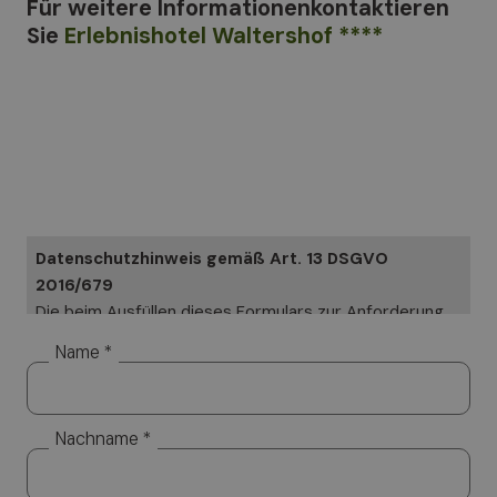
Für weitere Informationen
kontaktieren
Sie
Erlebnishotel Waltershof ****
Datenschutzhinweis gemäß Art. 13 DSGVO
2016/679
Die beim Ausfüllen dieses Formulars zur Anforderung
von Informationen angegebenen Daten werden in
Name *
Papierform und elektronisch verarbeitet. Ihre Daten
werden ausschließlich genutzt, um Ihre speziellen
Anfragen zu beantworten. Ihre Daten werden aber
Nachname *
nicht veröffentlicht. Verantwortlicher für die
Datenverarbeitung ist Altea Software GmbH, an die