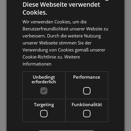
Diese Webseite verwendet
Cookies.
ITALIAN
Wir verwenden Cookies, um die
GERMAN
Benutzerfreundlichkeit unserer Website zu
ENGLISH
verbessern. Durch die weitere Nutzung
unserer Webseite stimmen Sie der
Verwendung von Cookies gemäß unserer
Cookie-Richtlinie zu.
Weitere
Standort
Informationen
Via Huber, 21
Unbedingt
Performance
39037 MERANSEN (BZ)
erforderlich
CIN: IT021074A1G6QAMYDE
Tel.
+39 0472 520 250
Targeting
Funktionalität
Buchen Sie jetzt auf der offiziellen Webseite
Zur Website