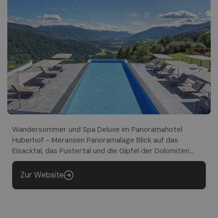
Wandersommer und Spa Deluxe im Panoramahotel
Huberhof - Meransen Panoramalage Blick auf das
Eisacktal, das Pustertal und die Gipfel der Dolomiten
Geografisch zentrale Lage nur 15 Autominuten von der
Autobahnausfahrt Brixen-Pustertal entfernt
Zur Website
Familiengeführter Betrieb Brixen Südtirol Guest Pass
Kostenlose Nutzung aller öffentlichen Verkehrsmittel in
Südtirol. GOURMET + ¾ Verwöhnpension Reichhaltiges
Frühstücksbuffet mit regionalen Qualitätsprodukten À la