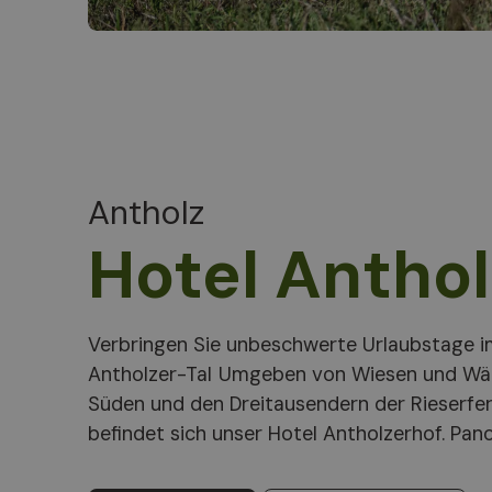
Antholz
Hotel Anthol
Verbringen Sie unbeschwerte Urlaubstage 
Wellness-Oase Rieserferner mit finnischer S
Antholzer-Tal Umgeben von Wiesen und Wäldern, den Dolomiten im
Dampfbad, Ruheraum mit Brunnen lassen ihren Urlaub zum Genuß
Süden und den Dreitausendern der Rieserfe
befindet sich unser Hotel Antholzerhof. Pan