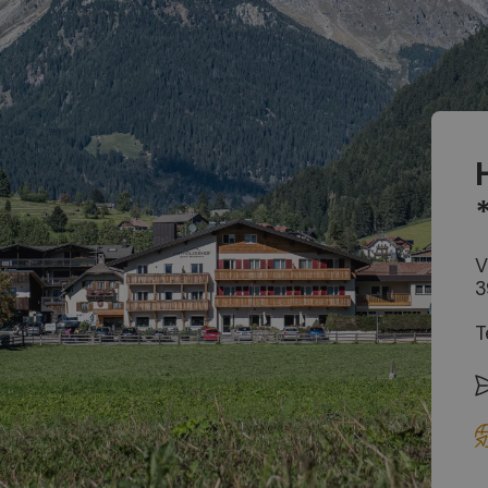
V
3
T