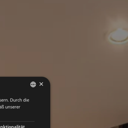
×
sern. Durch die
ITALIAN
äß unserer
GERMAN
ENGLISH
nktionalität