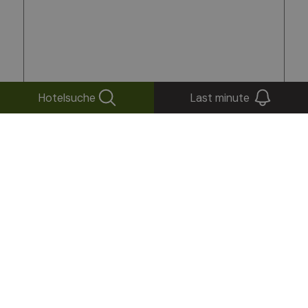
Hotelsuche
Last minute
Ich erkläre, dass ich die Datenschutzerklärung
gelesen und verstanden habe und stimme der
Verwendung meiner persönlichen Daten zur
Bearbeitung und Beantwortung meiner Anfrage zu.
Ich bin damit einverstanden, dass meine Daten