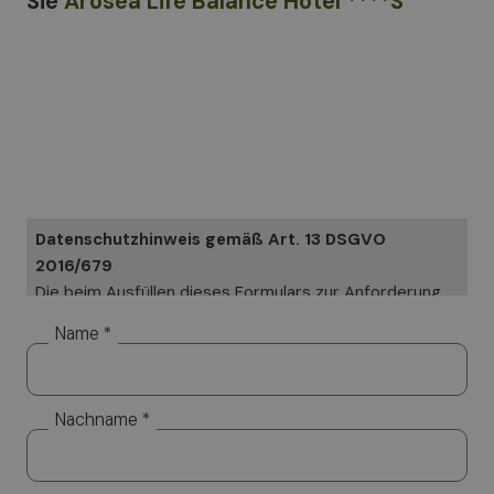
Sie
Arosea Life Balance Hotel ****S
Datenschutzhinweis gemäß Art. 13 DSGVO
2016/679
Die beim Ausfüllen dieses Formulars zur Anforderung
von Informationen angegebenen Daten werden in
Name *
Papierform und elektronisch verarbeitet. Ihre Daten
werden ausschließlich genutzt, um Ihre speziellen
Anfragen zu beantworten. Ihre Daten werden aber
Nachname *
nicht veröffentlicht. Verantwortlicher für die
Datenverarbeitung ist Altea Software GmbH, an die
Sie sich wenden können, um Ihre Rechte geltend zu