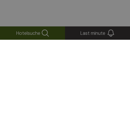
Hotelsuche
Last minute
+
−
×
Berghotel Zirm****S
Via Egger, 16