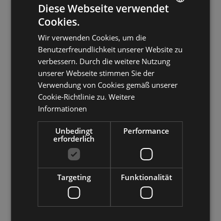
Wellness
Diese Webseite verwendet
Cookies.
Wellnessbereich/Entspannungsraum
ITALIAN
Sauna
Wir verwenden Cookies, um die
GERMAN
Benutzerfreundlichkeit unserer Website zu
ENGLISH
verbessern. Durch die weitere Nutzung
Außenbereiche
unserer Webseite stimmen Sie der
Verwendung von Cookies gemäß unserer
Terrasse
Cookie-Richtlinie zu.
Weitere
Schwimmbad
Informationen
Unbedingt
Performance
Familien & Kinder
erforderlich
Kinderspielraum
Kinderbett
Targeting
Funktionalität
Parken