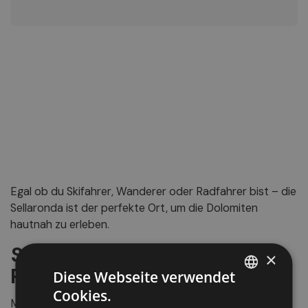
Egal ob du Skifahrer, Wanderer oder Radfahrer bist – die
Sellaronda ist der perfekte Ort, um die Dolomiten
hautnah zu erleben.
Sellaronda
im Winter
:
Ein
×
Paradies für Skifans
Diese Webseite verwendet
Cookies.
ITALIAN
Mit ihren
40 perfekt vernetzten Pistenkilometern