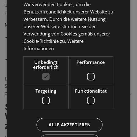
Wir verwenden Cookies, um die
und modernen Aufstiegsanlagen zählt die Sellaronda zu
GERMAN
Benutzerfreundlichkeit unserer Website zu
den faszinierendsten Skierlebnissen Europas.
ENGLISH
verbessern. Durch die weitere Nutzung
Man kann zwischen zwei Richtungen wählen:
unserer Webseite stimmen Sie der
Verwendung von Cookies gemäß unserer
Orange Route (im Uhrzeigersinn)
: besonders
Cookie-Richtlinie zu.
Weitere
eindrucksvoll mit höher gelegenen Pisten und
Informationen
Postkartenpanoramen.
Grüne Route (gegen den Uhrzeigersinn)
: bietet
Unbedingt
Performance
mehr Pistenvielfalt – ideal für Entdecker.
erforderlich
Dank des
Dolomiti Superski
, eines der größten
Skigebiete der Welt, ist die Sellaronda stets bestens
Targeting
Funktionalität
präpariert und bereit für unvergessliche Tage im Schnee.
Sellaronda
im Sommer
:
Wandern und Biken
zwischen Dolomitengipfeln
ALLE AKZEPTIEREN