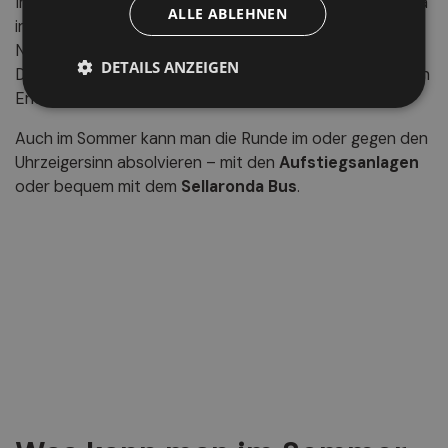
In der warmen Jahreszeit verwandelt sich die Sellaronda
ALLE ABLEHNEN
in ein Paradies für Wanderer und Radfahrer. Die
Naturpfade, blühenden Almwiesen und majestätischen
DETAILS ANZEIGEN
Dolomitengipfel machen jede Tour zu einem einzigartigen
Erlebnis voller Emotionen.
Auch im Sommer kann man die Runde im oder gegen den
Uhrzeigersinn absolvieren – mit den
Aufstiegsanlagen
oder bequem mit dem
Sellaronda Bus
.