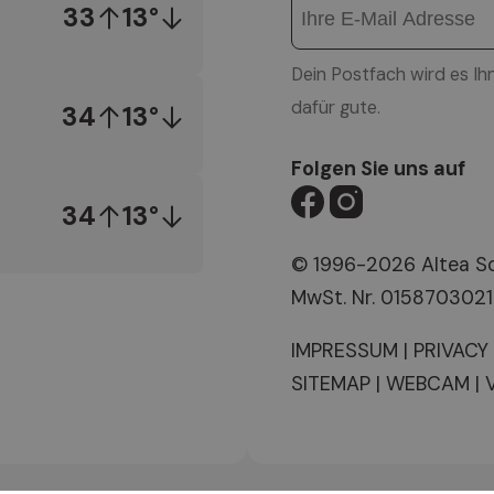
33
13°
Dein Postfach wird es Ih
dafür gute.
34
13°
Folgen Sie uns auf
34
13°
© 1996-2026 Altea 
MwSt. Nr. 015870302
IMPRESSUM
|
PRIVACY
SITEMAP
|
WEBCAM
|