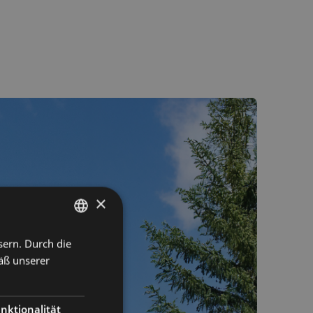
×
sern. Durch die
ITALIAN
äß unserer
GERMAN
ENGLISH
nktionalität