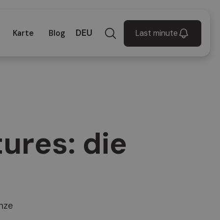
DEU
Last minute
Karte
Blog
ures: die
enze