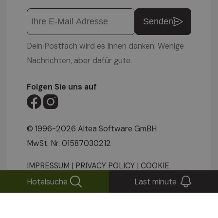
Senden
Dein Postfach wird es Ihnen danken: Wenige
Nachrichten, aber dafür gute.
Folgen Sie uns auf
© 1996-2026 Altea Software GmBH
MwSt. Nr. 01587030212
IMPRESSUM
|
PRIVACY POLICY
|
COOKIE
EINSTELLUNGEN
|
Hotelsuche
Last minute
SITEMAP
|
WEBCAM
|
VIDEOS
|
ANFRAGEN