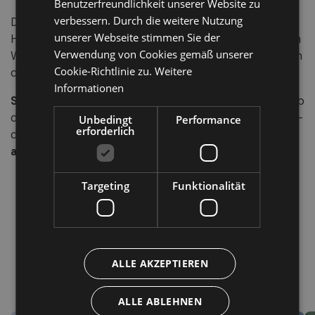
Benutzerfreundlichkeit unserer Website zu
ENGLISH
verbessern. Durch die weitere Nutzung
Diese Wasserfälle beeindrucken nicht nur durch ihre
unserer Webseite stimmen Sie der
Höhe, sondern auch durch ihre
gute Erreichbarkeit
: Ein
Verwendung von Cookies gemäß unserer
Wanderweg führt ganz nah heran – begleitet vom Tosen
Cookie-Richtlinie zu.
Weitere
des Wassers und frischer Sprühnebel-Luft.
Informationen
Stuls
ist der Ort,
wo die Sonne auf die Berge trifft
. Ob
du Erholung, Bewegung oder Naturschönheiten suchst –
Unbedingt
Performance
erforderlich
dieser stille Winkel Südtirols bietet
ein sonniges,
authentisches Erlebnis
.
Targeting
Funktionalität
ALLE AKZEPTIEREN
Ort
ALLE ABLEHNEN