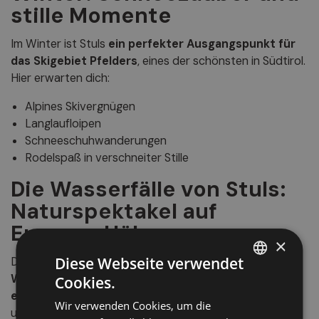
stille Momente
Im Winter ist Stuls
ein perfekter Ausgangspunkt für
das Skigebiet Pfelders
, eines der schönsten in Südtirol.
Hier erwarten dich:
Alpines Skivergnügen
Langlaufloipen
Schneeschuhwanderungen
Rodelspaß in verschneiter Stille
Die Wasserfälle von Stuls:
Naturspektakel auf
Europas Höhen
×
Diese Webseite verwendet
Das Wahrzeichen von Stuls sind
zwei beeindruckende
Wasserfälle
entlang der Straße zum Timmelsjoch.
Der
Cookies.
ITALIAN
eine misst 112 Meter
,
der andere sogar 230 Meter
–
Wir verwenden Cookies, um die
GERMAN
und gehört damit
zu den höchsten Europas
.